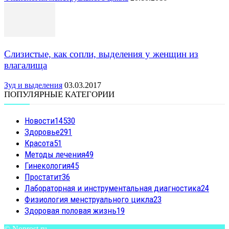
Слизистые, как сопли, выделения у женщин из
влагалища
Зуд и выделения
03.03.2017
ПОПУЛЯРНЫЕ КАТЕГОРИИ
Новости
14530
Здоровье
291
Красота
51
Методы лечения
49
Гинекология
45
Простатит
36
Лабораторная и инструментальная диагностика
24
Физиология менструального цикла
23
Здоровая половая жизнь
19
© Noprost.ru