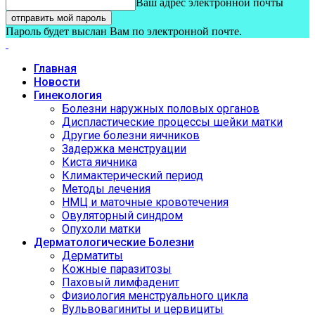
Ваш адрес электронной почты
Пароль будет выслан Вам по электронной почте.
Главная
Новости
Гинекология
Болезни наружных половых органов
Диспластические процессы шейки матки
Другие болезни яичников
Задержка менструации
Киста яичника
Климактерический период
Методы лечения
НМЦ и маточные кровотечения
Овуляторный синдром
Опухоли матки
Дерматологические Болезни
Дерматиты
Кожные паразитозы
Паховый лимфаденит
Физиология менструального цикла
Вульвовагиниты и цервициты