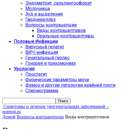
Эндометрит, сальпингоофорит
Молочница
Зуд и выделения
Гарднереллез
Вопросы контрацепции
Виды контрацептивов
Оральные контрацептивы
Половые Инфекции
Вирусный гепатит
ВИЧ-инфекция
Генитальный герпес
Гонорея и трихомониаз
Урология
Простатит
Физические параметры мочи
Фимоз и другие патологии крайней плоти
Спермограмма
Симптомы и лечение урогенитальных заболеваний –
noprost.ru
Домой
Вопросы контрацепции
Виды контрацептивов