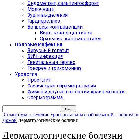
Эндометрит, сальпингоофорит
Молочница
Зуд и выделения
Гарднереллез
Вопросы контрацепции
Виды контрацептивов
Оральные контрацептивы
Половые Инфекции
Вирусный гепатит
ВИЧ-инфекция
Генитальный герпес
Гонорея и трихомониаз
Урология
Простатит
Физические параметры мочи
Фимоз и другие патологии крайней плоти
Спермограмма
Симптомы и лечение урогенитальных заболеваний – noprost.ru
Домой
Дерматологические болезни
Дерматологические болезни