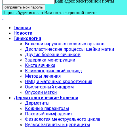
Ваш адрес электронной почты
Пароль будет выслан Вам по электронной почте.
Главная
Новости
Гинекология
Болезни наружных половых органов
Диспластические процессы шейки матки
Другие болезни яичников
Задержка менструации
Киста яичника
Климактерический период
Методы лечения
НМЦ и маточные кровотечения
Овуляторный синдром
Опухоли матки
Дерматологические Болезни
Дерматиты
Кожные паразитозы
Паховый лимфаденит
Физиология менструального цикла
Вульвовагиниты и цервициты