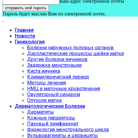
Ваш адрес электронной почты
Пароль будет выслан Вам по электронной почте.
Главная
Новости
Гинекология
Болезни наружных половых органов
Диспластические процессы шейки матки
Другие болезни яичников
Задержка менструации
Киста яичника
Климактерический период
Методы лечения
НМЦ и маточные кровотечения
Овуляторный синдром
Опухоли матки
Дерматологические Болезни
Дерматиты
Кожные паразитозы
Паховый лимфаденит
Физиология менструального цикла
Вульвовагиниты и цервициты