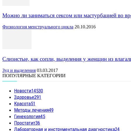
Можно ли заниматься сексом или мастурбацией во в
Физиология менструального цикла
20.10.2016
Слизистые, как сопли, выделения у женщин из влага
Зуд и выделения
03.03.2017
ПОПУЛЯРНЫЕ КАТЕГОРИИ
Новости
14530
Здоровье
291
Красота
51
Методы лечения
49
Гинекология
45
Простатит
36
Лабораторная и инструментальная диагностика
24