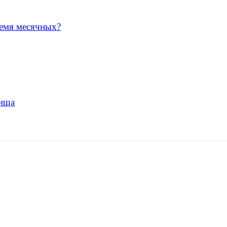
ремя месячных?
лища