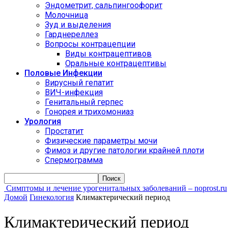
Эндометрит, сальпингоофорит
Молочница
Зуд и выделения
Гарднереллез
Вопросы контрацепции
Виды контрацептивов
Оральные контрацептивы
Половые Инфекции
Вирусный гепатит
ВИЧ-инфекция
Генитальный герпес
Гонорея и трихомониаз
Урология
Простатит
Физические параметры мочи
Фимоз и другие патологии крайней плоти
Спермограмма
Симптомы и лечение урогенитальных заболеваний – noprost.ru
Домой
Гинекология
Климактерический период
Климактерический период