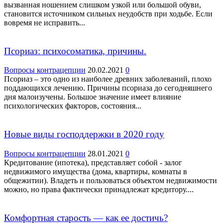
вызванная ношением слишком узкой или большой обуви,
становится источником сильных неудобств при ходьбе. Если
вовремя не исправить...
Псориаз: психосоматика, причины.
Вопросы контрацепции
20.02.2021
0
Псориаз – это одно из наиболее древних заболеваний, плохо
поддающихся лечению. Причины псориаза до сегодняшнего
дня малоизучены. Большое значение имеет влияние
психологических факторов, состояния...
Новые виды господдержки в 2020 году
Вопросы контрацепции
28.01.2021
0
Кредитование (ипотека), представляет собой - залог
недвижимого имущества (дома, квартиры, комнаты в
общежитии). Владеть и пользоваться объектом недвижимости
можно, но права фактически принадлежат кредитору....
Комфортная старость — как ее достичь?