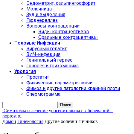
Эндометрит, сальпингоофорит
Молочница
Зуд и выделения
Гарднереллез
Вопросы контрацепции
Виды контрацептивов
Оральные контрацептивы
Половые Инфекции
Вирусный гепатит
ВИЧ-инфекция
Генитальный герпес
Гонорея и трихомониаз
Урология
Простатит
Физические параметры мочи
Фимоз и другие патологии крайней плоти
Спермограмма
Симптомы и лечение урогенитальных заболеваний –
noprost.ru
Домой
Гинекология
Другие болезни яичников