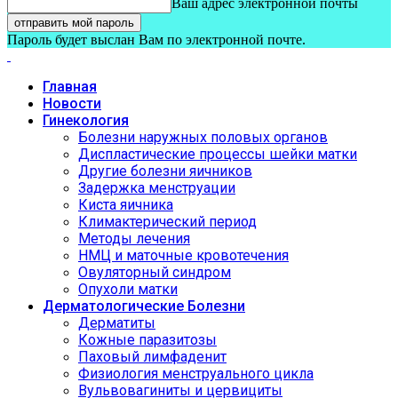
Ваш адрес электронной почты
Пароль будет выслан Вам по электронной почте.
Главная
Новости
Гинекология
Болезни наружных половых органов
Диспластические процессы шейки матки
Другие болезни яичников
Задержка менструации
Киста яичника
Климактерический период
Методы лечения
НМЦ и маточные кровотечения
Овуляторный синдром
Опухоли матки
Дерматологические Болезни
Дерматиты
Кожные паразитозы
Паховый лимфаденит
Физиология менструального цикла
Вульвовагиниты и цервициты