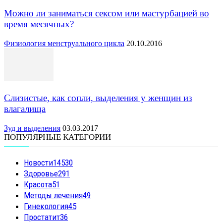
Можно ли заниматься сексом или мастурбацией во
время месячных?
Физиология менструального цикла
20.10.2016
Слизистые, как сопли, выделения у женщин из
влагалища
Зуд и выделения
03.03.2017
ПОПУЛЯРНЫЕ КАТЕГОРИИ
Новости
14530
Здоровье
291
Красота
51
Методы лечения
49
Гинекология
45
Простатит
36