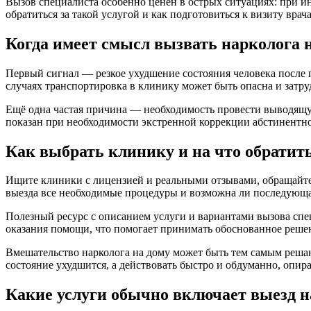
Вызов специалиста особенно ценен в острых ситуациях: при ин
обратиться за такой услугой и как подготовиться к визиту врача
Когда имеет смысл вызвать нарколога 
Первый сигнал — резкое ухудшение состояния человека после п
случаях транспортировка в клинику может быть опасна и затр
Ещё одна частая причина — необходимость провести выводящую
показан при необходимости экстренной коррекции абстинентн
Как выбрать клинику и на что обратит
Ищите клиники с лицензией и реальными отзывами, обращайте в
выезда все необходимые процедуры и возможна ли последующа
Полезный ресурс с описанием услуги и вариантами вызова сп
оказания помощи, что помогает принимать обоснованное реше
Вмешательство нарколога на дому может быть тем самым решаю
состояние ухудшится, а действовать быстро и обдуманно, опи
Какие услуги обычно включает выезд н