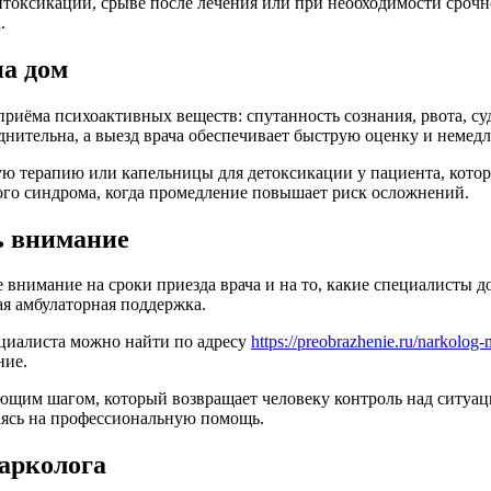
токсикации, срыве после лечения или при необходимости срочной
.
на дом
риёма психоактивных веществ: спутанность сознания, рвота, су
уднительна, а выезд врача обеспечивает быструю оценку и неме
 терапию или капельницы для детоксикации у пациента, которы
ого синдрома, когда промедление повышает риск осложнений.
ь внимание
нимание на сроки приезда врача и на то, какие специалисты до
я амбулаторная поддержка.
ециалиста можно найти по адресу
https://preobrazhenie.ru/narkolog
ние.
щим шагом, который возвращает человеку контроль над ситуаци
раясь на профессиональную помощь.
арколога