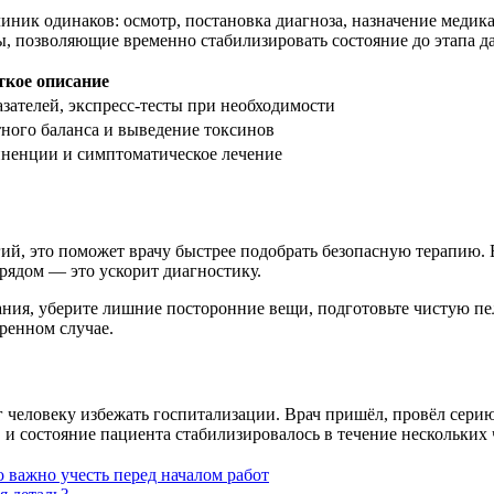
клиник одинаков: осмотр, постановка диагноза, назначение меди
ы, позволяющие временно стабилизировать состояние до этапа д
ткое описание
зателей, экспресс-тесты при необходимости
ного баланса и выведение токсинов
иненции и симптоматическое лечение
й, это поможет врачу быстрее подобрать безопасную терапию. Е
рядом — это ускорит диагностику.
ания, уберите лишние посторонние вещи, подготовьте чистую п
тренном случае.
 человеку избежать госпитализации. Врач пришёл, провёл сери
 и состояние пациента стабилизировалось в течение нескольких 
 важно учесть перед началом работ