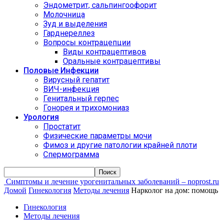
Эндометрит, сальпингоофорит
Молочница
Зуд и выделения
Гарднереллез
Вопросы контрацепции
Виды контрацептивов
Оральные контрацептивы
Половые Инфекции
Вирусный гепатит
ВИЧ-инфекция
Генитальный герпес
Гонорея и трихомониаз
Урология
Простатит
Физические параметры мочи
Фимоз и другие патологии крайней плоти
Спермограмма
Симптомы и лечение урогенитальных заболеваний – noprost.ru
Домой
Гинекология
Методы лечения
Нарколог на дом: помощь 
Гинекология
Методы лечения