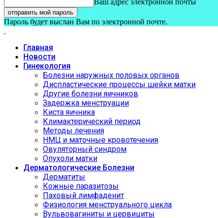
Ваш адрес электронной почты
Пароль будет выслан Вам по электронной почте.
Главная
Новости
Гинекология
Болезни наружных половых органов
Диспластические процессы шейки матки
Другие болезни яичников
Задержка менструации
Киста яичника
Климактерический период
Методы лечения
НМЦ и маточные кровотечения
Овуляторный синдром
Опухоли матки
Дерматологические Болезни
Дерматиты
Кожные паразитозы
Паховый лимфаденит
Физиология менструального цикла
Вульвовагиниты и цервициты