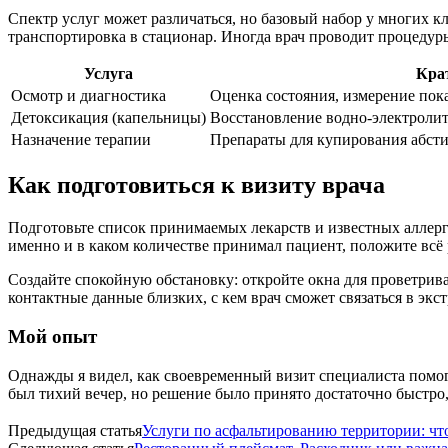
Спектр услуг может различаться, но базовый набор у многих 
транспортировка в стационар. Иногда врач проводит процедур
Услуга
Кра
Осмотр и диагностика
Оценка состояния, измерение пока
Детоксикация (капельницы)
Восстановление водно-электролит
Назначение терапии
Препараты для купирования абст
Как подготовиться к визиту врача
Подготовьте список принимаемых лекарств и известных аллерги
именно и в каком количестве принимал пациент, положите всё 
Создайте спокойную обстановку: откройте окна для проветрив
контактные данные близких, с кем врач сможет связаться в экс
Мой опыт
Однажды я видел, как своевременный визит специалиста помог
был тихий вечер, но решение было принято достаточно быстро,
Предыдущая статья
Услуги по асфальтированию территории: что