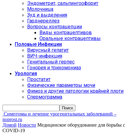
Эндометрит, сальпингоофорит
Молочница
Зуд и выделения
Гарднереллез
Вопросы контрацепции
Виды контрацептивов
Оральные контрацептивы
Половые Инфекции
Вирусный гепатит
ВИЧ-инфекция
Генитальный герпес
Гонорея и трихомониаз
Урология
Простатит
Физические параметры мочи
Фимоз и другие патологии крайней плоти
Спермограмма
Симптомы и лечение урогенитальных заболеваний –
noprost.ru
Домой
Новости
Медицинское оборудование для борьбы с
COVID-19