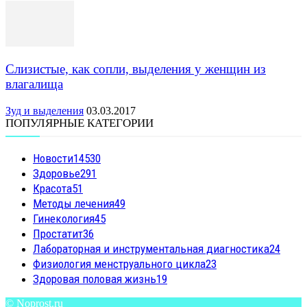
Слизистые, как сопли, выделения у женщин из
влагалища
Зуд и выделения
03.03.2017
ПОПУЛЯРНЫЕ КАТЕГОРИИ
Новости
14530
Здоровье
291
Красота
51
Методы лечения
49
Гинекология
45
Простатит
36
Лабораторная и инструментальная диагностика
24
Физиология менструального цикла
23
Здоровая половая жизнь
19
© Noprost.ru