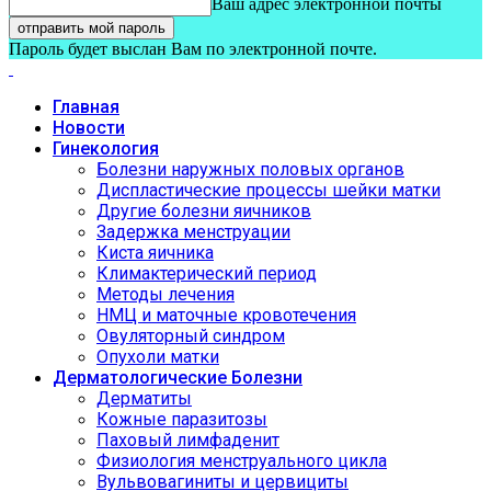
Ваш адрес электронной почты
Пароль будет выслан Вам по электронной почте.
Главная
Новости
Гинекология
Болезни наружных половых органов
Диспластические процессы шейки матки
Другие болезни яичников
Задержка менструации
Киста яичника
Климактерический период
Методы лечения
НМЦ и маточные кровотечения
Овуляторный синдром
Опухоли матки
Дерматологические Болезни
Дерматиты
Кожные паразитозы
Паховый лимфаденит
Физиология менструального цикла
Вульвовагиниты и цервициты