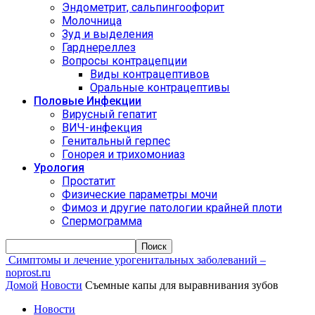
Эндометрит, сальпингоофорит
Молочница
Зуд и выделения
Гарднереллез
Вопросы контрацепции
Виды контрацептивов
Оральные контрацептивы
Половые Инфекции
Вирусный гепатит
ВИЧ-инфекция
Генитальный герпес
Гонорея и трихомониаз
Урология
Простатит
Физические параметры мочи
Фимоз и другие патологии крайней плоти
Спермограмма
Симптомы и лечение урогенитальных заболеваний –
noprost.ru
Домой
Новости
Съемные капы для выравнивания зубов
Новости