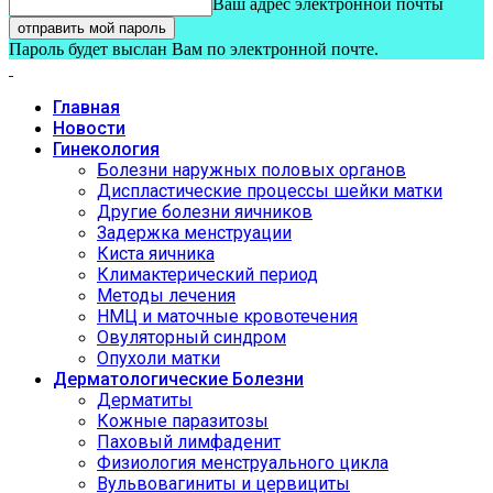
Ваш адрес электронной почты
Пароль будет выслан Вам по электронной почте.
Главная
Новости
Гинекология
Болезни наружных половых органов
Диспластические процессы шейки матки
Другие болезни яичников
Задержка менструации
Киста яичника
Климактерический период
Методы лечения
НМЦ и маточные кровотечения
Овуляторный синдром
Опухоли матки
Дерматологические Болезни
Дерматиты
Кожные паразитозы
Паховый лимфаденит
Физиология менструального цикла
Вульвовагиниты и цервициты