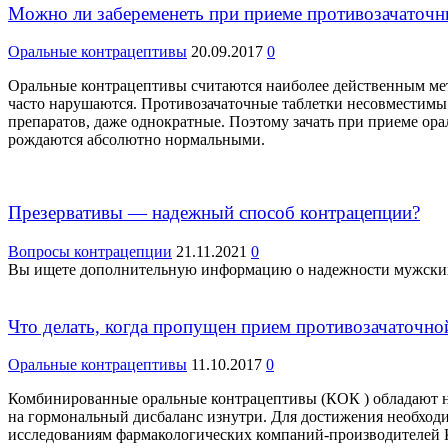
Можно ли забеременеть при приеме противозачаточн
Оральные контрацептивы
20.09.2017
0
Оральные контрацептивы считаются наиболее действенным мет
часто нарушаются. Противозачаточные таблетки несовместимы 
препаратов, даже однократные. Поэтому зачать при приеме орал
рождаются абсолютно нормальными.
Презервативы — надежный способ контрацепции?
Вопросы контрацепции
21.11.2021
0
Вы ищете дополнительную информацию о надежности мужских п
Что делать, когда пропущен прием противозачаточно
Оральные контрацептивы
11.10.2017
0
Комбинированные оральные контрацептивы (КОК ) обладают н
на гормональный дисбаланс изнутри. Для достижения необход
исследованиям фармакологических компаний-производителей К