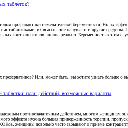
ых таблеток?
одом профилактики нежелательной беременности. Но их эффект
с антибиотиками, их всасывание нарушают и другие средства. 
ьных контрацептивов вполне реально. Беременность в этом случа
резервативов? Или, может быть, вы хотите узнать больше о вы
й таблетки: план действий, возможные варианты
адежным противозачаточным действием, многим женщинам они 
имого эффекта нужна большая приверженность терапии, пропуск
ОКов, женщины довольно часто забывают о приеме контрацепти