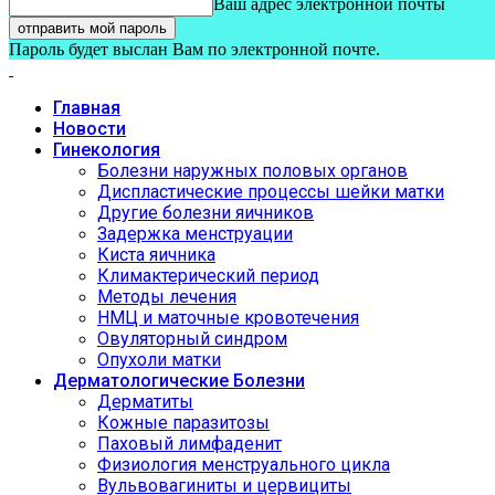
Ваш адрес электронной почты
Пароль будет выслан Вам по электронной почте.
Главная
Новости
Гинекология
Болезни наружных половых органов
Диспластические процессы шейки матки
Другие болезни яичников
Задержка менструации
Киста яичника
Климактерический период
Методы лечения
НМЦ и маточные кровотечения
Овуляторный синдром
Опухоли матки
Дерматологические Болезни
Дерматиты
Кожные паразитозы
Паховый лимфаденит
Физиология менструального цикла
Вульвовагиниты и цервициты