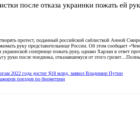
истки после отказа украинки пожать ей ру
етворять протест, поданный российской саблисткой Анной Смир
пожимать руку представительнице России. Об этом сообщает «Че
украинской сопернице пожать руку, однако Харлан в ответ прот
угу руки после поединка, отказавшемуся от этого грозит…Полн
огам 2022 года достиг $18 млрд, заявил Владимир Путин
сажиров поездов по биометрии