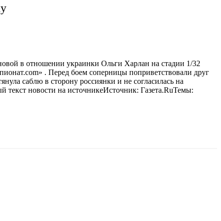
ку
новой в отношении украинки Ольги Харлан на стадии 1/32
мпионат.com» . Перед боем соперницы поприветствовали друг
янула саблю в сторону россиянки и не согласилась на
ый текст новости на источникеИсточник: Газета.RuТемы: