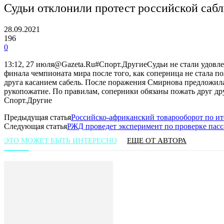
Судьи отклонили протест российской сабл
28.09.2021
196
0
13:12, 27 июля@Gazeta.Ru#Спорт.ДругиеСудьи не стали удовл
финала чемпионата мира после того, как соперница не стала 
друга касанием сабель. После поражения Смирнова предложила 
рукопожатие. По правилам, соперники обязаны пожать друг др
Спорт.Другие
Предыдущая статья
Российско-африканский товарооборот по ит
Следующая статья
РЖД проведет эксперимент по проверке пас
ЭТО МОЖЕТ БЫТЬ ИНТЕРЕСНО
ЕЩЕ ОТ АВТОРА