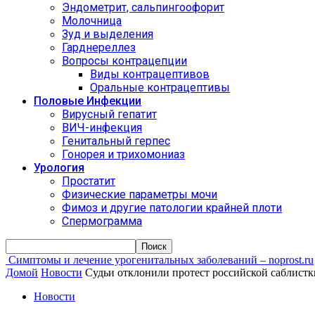
Эндометрит, сальпингоофорит
Молочница
Зуд и выделения
Гарднереллез
Вопросы контрацепции
Виды контрацептивов
Оральные контрацептивы
Половые Инфекции
Вирусный гепатит
ВИЧ-инфекция
Генитальный герпес
Гонорея и трихомониаз
Урология
Простатит
Физические параметры мочи
Фимоз и другие патологии крайней плоти
Спермограмма
Симптомы и лечение урогенитальных заболеваний – noprost.ru
Домой
Новости
Судьи отклонили протест российской саблистк
Новости