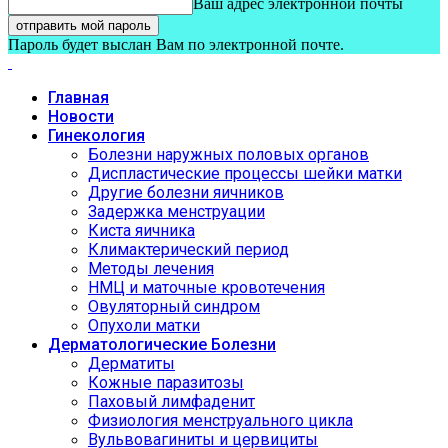
Ваш адрес электронной почты
Пароль будет выслан Вам по электронной почте.
Главная
Новости
Гинекология
Болезни наружных половых органов
Диспластические процессы шейки матки
Другие болезни яичников
Задержка менструации
Киста яичника
Климактерический период
Методы лечения
НМЦ и маточные кровотечения
Овуляторный синдром
Опухоли матки
Дерматологические Болезни
Дерматиты
Кожные паразитозы
Паховый лимфаденит
Физиология менструального цикла
Вульвовагиниты и цервициты