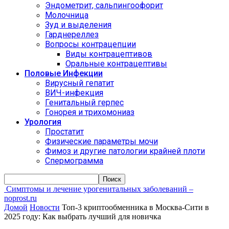
Эндометрит, сальпингоофорит
Молочница
Зуд и выделения
Гарднереллез
Вопросы контрацепции
Виды контрацептивов
Оральные контрацептивы
Половые Инфекции
Вирусный гепатит
ВИЧ-инфекция
Генитальный герпес
Гонорея и трихомониаз
Урология
Простатит
Физические параметры мочи
Фимоз и другие патологии крайней плоти
Спермограмма
Симптомы и лечение урогенитальных заболеваний –
noprost.ru
Домой
Новости
Топ-3 криптообменника в Москва-Сити в
2025 году: Как выбрать лучший для новичка