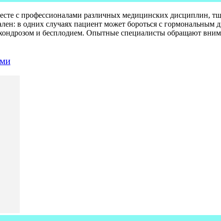
месте с профессионалами различных медицинских дисциплин, тщ
ен: в одних случаях пациент может бороться с гормональным д
хондрозом и бесплодием. Опытные специалисты обращают внима
ами