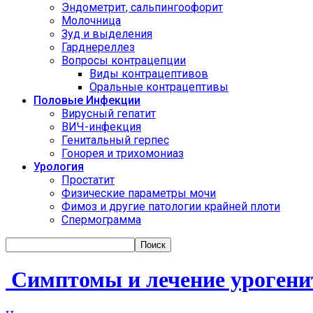
Эндометрит, сальпингоофорит
Молочница
Зуд и выделения
Гарднереллез
Вопросы контрацепции
Виды контрацептивов
Оральные контрацептивы
Половые Инфекции
Вирусный гепатит
ВИЧ-инфекция
Генитальный герпес
Гонорея и трихомониаз
Урология
Простатит
Физические параметры мочи
Фимоз и другие патологии крайней плоти
Спермограмма
Симптомы и лечение урогенит