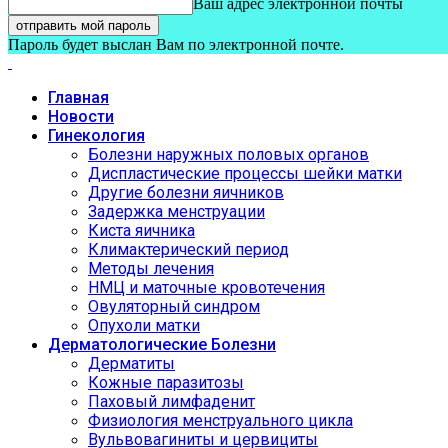
Ваш адрес электронной почты
Пароль будет выслан Вам по электронной почте.
Главная
Новости
Гинекология
Болезни наружных половых органов
Диспластические процессы шейки матки
Другие болезни яичников
Задержка менструации
Киста яичника
Климактерический период
Методы лечения
НМЦ и маточные кровотечения
Овуляторный синдром
Опухоли матки
Дерматологические Болезни
Дерматиты
Кожные паразитозы
Паховый лимфаденит
Физиология менструального цикла
Вульвовагиниты и цервициты