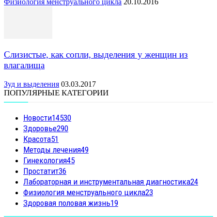
Физиология менструального цикла
20.10.2016
Слизистые, как сопли, выделения у женщин из
влагалища
Зуд и выделения
03.03.2017
ПОПУЛЯРНЫЕ КАТЕГОРИИ
Новости
14530
Здоровье
290
Красота
51
Методы лечения
49
Гинекология
45
Простатит
36
Лабораторная и инструментальная диагностика
24
Физиология менструального цикла
23
Здоровая половая жизнь
19