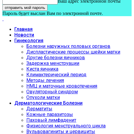
Ваш адрес электронной почты
Пароль будет выслан Вам по электронной почте.
Главная
Новости
Гинекология
Болезни наружных половых органов
Диспластические процессы шейки матки
Другие болезни яичников
Задержка менструации
Киста яичника
Климактерический период
Методы лечения
НМЦ и маточные кровотечения
Овуляторный синдром
Опухоли матки
Дерматологические Болезни
Дерматиты
Кожные паразитозы
Паховый лимфаденит
Физиология менструального цикла
Вульвовагиниты и цервициты