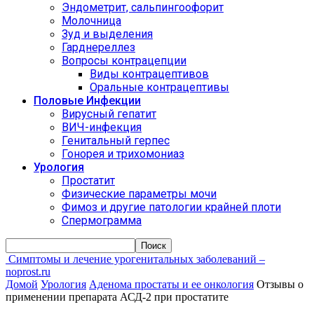
Эндометрит, сальпингоофорит
Молочница
Зуд и выделения
Гарднереллез
Вопросы контрацепции
Виды контрацептивов
Оральные контрацептивы
Половые Инфекции
Вирусный гепатит
ВИЧ-инфекция
Генитальный герпес
Гонорея и трихомониаз
Урология
Простатит
Физические параметры мочи
Фимоз и другие патологии крайней плоти
Спермограмма
Симптомы и лечение урогенитальных заболеваний –
noprost.ru
Домой
Урология
Аденома простаты и ее онкология
Отзывы о
применении препарата АСД-2 при простатите