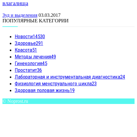
влагалища
Зуд и выделения
03.03.2017
ПОПУЛЯРНЫЕ КАТЕГОРИИ
Новости
14530
Здоровье
291
Красота
51
Методы лечения
49
Гинекология
45
Простатит
36
Лабораторная и инструментальная диагностика
24
Физиология менструального цикла
23
Здоровая половая жизнь
19
© Noprost.ru