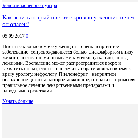
Болезни мочевого пузыря
Как лечить острый цистит с кровью у женщин и чем
он опасен?
05.09.2017
0
Цистит с кровью в моче у женщин – очень неприятное
заболевание, сопровождающееся болью, дискомфортом внизу
живота, постоянными позывами к мочеиспусканию, иногда
ложными. Воспаление может распространиться вверх и
захватить почки, если его не лечить, обратившись вовремя к
врачу-урологу, нефрологу. Пиелонефрит - неприятное
осложнение цистита, которое можно предотвратить, применяя
правильное лечение лекарственными препаратами и
народными средствами.
Узнать больше