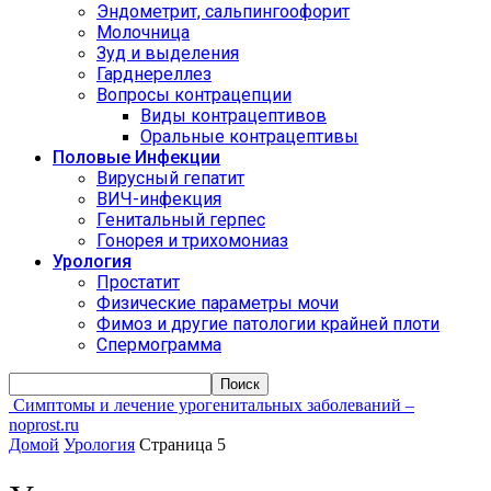
Эндометрит, сальпингоофорит
Молочница
Зуд и выделения
Гарднереллез
Вопросы контрацепции
Виды контрацептивов
Оральные контрацептивы
Половые Инфекции
Вирусный гепатит
ВИЧ-инфекция
Генитальный герпес
Гонорея и трихомониаз
Урология
Простатит
Физические параметры мочи
Фимоз и другие патологии крайней плоти
Спермограмма
Симптомы и лечение урогенитальных заболеваний –
noprost.ru
Домой
Урология
Страница 5