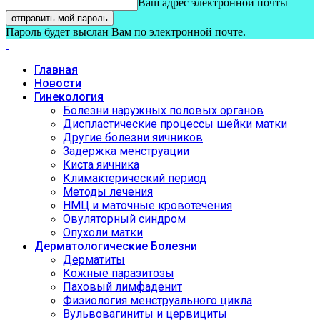
Ваш адрес электронной почты
Пароль будет выслан Вам по электронной почте.
Главная
Новости
Гинекология
Болезни наружных половых органов
Диспластические процессы шейки матки
Другие болезни яичников
Задержка менструации
Киста яичника
Климактерический период
Методы лечения
НМЦ и маточные кровотечения
Овуляторный синдром
Опухоли матки
Дерматологические Болезни
Дерматиты
Кожные паразитозы
Паховый лимфаденит
Физиология менструального цикла
Вульвовагиниты и цервициты