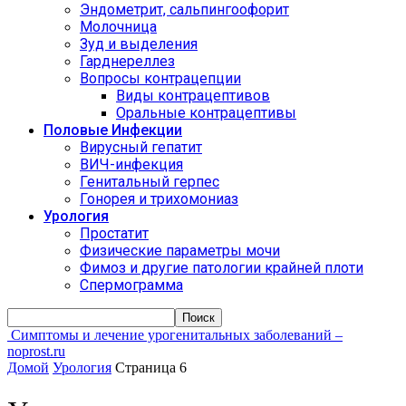
Эндометрит, сальпингоофорит
Молочница
Зуд и выделения
Гарднереллез
Вопросы контрацепции
Виды контрацептивов
Оральные контрацептивы
Половые Инфекции
Вирусный гепатит
ВИЧ-инфекция
Генитальный герпес
Гонорея и трихомониаз
Урология
Простатит
Физические параметры мочи
Фимоз и другие патологии крайней плоти
Спермограмма
Симптомы и лечение урогенитальных заболеваний –
noprost.ru
Домой
Урология
Страница 6