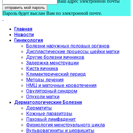
Ваш адрес электронной почты
Пароль будет выслан Вам по электронной почте.
Главная
Новости
Гинекология
Болезни наружных половых органов
Диспластические процессы шейки матки
Другие болезни яичников
Задержка менструации
Киста яичника
Климактерический период
Методы лечения
НМЦ и маточные кровотечения
Овуляторный синдром
Опухоли матки
Дерматологические Болезни
Дерматиты
Кожные паразитозы
Паховый лимфаденит
Физиология менструального цикла
Вульвовагиниты и цервициты