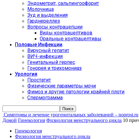
Эндометрит, сальпингоофорит
Молочница
Зуд и выделения
Гарднереллез
Вопросы контрацепции
Виды контрацептивов
Оральные контрацептивы
Половые Инфекции
Вирусный гепатит
ВИЧ-инфекция
Генитальный герпес
Гонорея и трихомониаз
Урология
Простатит
Физические параметры мочи
Фимоз и другие патологии крайней плоти
Спермограмма
Симптомы и лечение урогенитальных заболеваний – noprost.ru
Домой
Гинекология
Физиология менструального цикла
10 при
Гинекология
Физиология менструального цикла