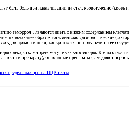
гут быть боль при надавливании на стул, кровотечение (кровь на
тию геморроя , являются диета с низким содержанием клетчат
ние, включающее образ жизни, анатомо-физиологические фактор
я сосудов прямой кишки, конкретно ткани подушечки и ее сосуд
торых лекарств, которые могут вызывать запоры. К ним относят
льности к препарату), опиоидные препараты (замедляют перист
ных предельных цен на ПЦР-тесты