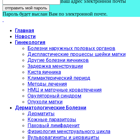
Ваш адрес электронной почты
Пароль будет выслан Вам по электронной почте.
Главная
Новости
Гинекология
Болезни наружных половых органов
Диспластические процессы шейки матки
Другие болезни яичников
Задержка менструации
Киста яичника
Климактерический период
Методы лечения
НМЦ и маточные кровотечения
Овуляторный синдром
Опухоли матки
Дерматологические Болезни
Дерматиты
Кожные паразитозы
Паховый лимфаденит
Физиология менструального цикла
Вульвовагиниты и цервициты