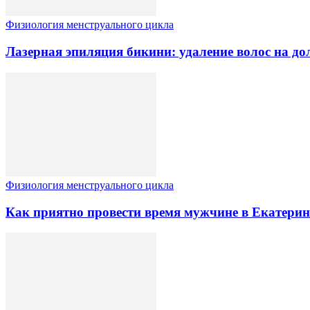
Физиология менструального цикла
Лазерная эпиляция бикини: удаление волос на до
Физиология менструального цикла
Как приятно провести время мужчине в Екатерин