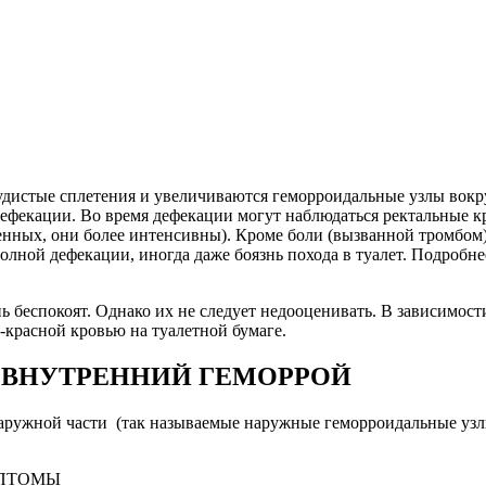
дистые сплетения и увеличиваются геморроидальные узлы вокру
 дефекации. Во время дефекации могут наблюдаться ректальные к
енных, они более интенсивны). Кроме боли (вызванной тромбом)
лной дефекации, иногда даже боязнь похода в туалет. Подробн
 беспокоят. Однако их не следует недооценивать. В зависимос
-красной кровью на туалетной бумаге.
 ВНУТРЕННИЙ ГЕМОРРОЙ
наружной части (так называемые наружные геморроидальные узлы
МПТОМЫ