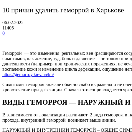
10 причин удалить геморрой в Харькове
06.02.2022
11405
0
Геморрой — это изменения ректальных вен (расширяются сосу
симптомов, как жжение, зуд, боль и давление – не только при
длительности (например, при хронических поражениях, не леч
воспаление кожи и изменение цикла дефекации, ощущение непо
https://gemorroy.kiev.ua/kh/
Симптомы геморроя вначале обычно слабо выражены и не очень
кровотечение при дефекации. Сначала это сопровождается ярко
ВИДЫ ГЕМОРРОЯ — НАРУЖНЫЙ И
В зависимости от локализации различают 2 вида геморроя. в 
прохода, внутренний геморрой возникает выше линии.
НАРУЖНЫЙ И ВНУТРЕННИЙ ГЕМОРРОЙ – ОБЩИЕ СИ