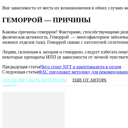
Вне зависимости от места их возникновения в обоих случаях мо
ГЕМОРРОЙ — ПРИЧИНЫ
Каковы причины геморроя? Факторами, способствующими разви
физическая активность. Геморрой — многофакторное заболева
нижних отделов таза). Геморрой связан с патологией сплетени
Людям, склонным к запорам и геморрою, следует избегать неко
некоторые препараты ИПП (в зависимости от личной чувствите
Предыдущая статья
Чего стоит NFT и криптовалюта в целом
Следующая статья
ФАС предложит методику для рекомендован
ЭТО МОЖЕТ БЫТЬ ИНТЕРЕСНО
ЕЩЕ ОТ АВТОРА