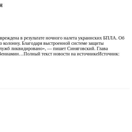
я
вреждена в результате ночного налета украинских БПЛА. Об
ую колонну. Благодаря выстроенной системе защиты
служб ликвидировано», — пишет Синяговский. Глава
рая Вениамин…Полный текст новости на источникеИсточник: