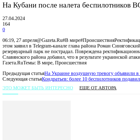
На Кубани после налета беспилотников 
27.04.2024
164
0
06:19, 27 апреля@Gazeta.Ru#В мире#ПроисшествияРектификаци
этом заявил в Telegram-канале глава района Роман Синяговски
резервуарный парк не пострадал. Повреждена ректификационн
Славянского района добавил, что в результате украинской ат
Газета.RuТемы: В мире, Происшествия
Предыдущая статья
На Украине воздушную тревогу объявили в 
Следующая статья
Кондратьев: более 10 беспилотников подави
ЭТО МОЖЕТ БЫТЬ ИНТЕРЕСНО
ЕЩЕ ОТ АВТОРА