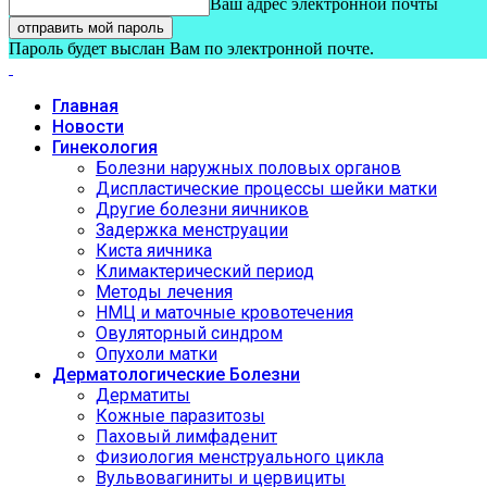
Ваш адрес электронной почты
Пароль будет выслан Вам по электронной почте.
Главная
Новости
Гинекология
Болезни наружных половых органов
Диспластические процессы шейки матки
Другие болезни яичников
Задержка менструации
Киста яичника
Климактерический период
Методы лечения
НМЦ и маточные кровотечения
Овуляторный синдром
Опухоли матки
Дерматологические Болезни
Дерматиты
Кожные паразитозы
Паховый лимфаденит
Физиология менструального цикла
Вульвовагиниты и цервициты