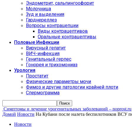
Эндометрит, сальпингоофорит
Молочница
Зуд и выделения
Гарднереллез
Вопросы контрацепции
Виды контрацептивов
Оральные контрацептивы
Половые Инфекции
Вирусный гепатит
ВИЧ-инфекция
Генитальный герпес
Гонорея и трихомониаз
Урология
Простатит
Физические параметры мочи
Фимоз и другие патологии крайней плоти
Спермограмма
Симптомы и лечение урогенитальных заболеваний – noprost.ru
Домой
Новости
На Кубани после налета беспилотников ВСУ п
Новости