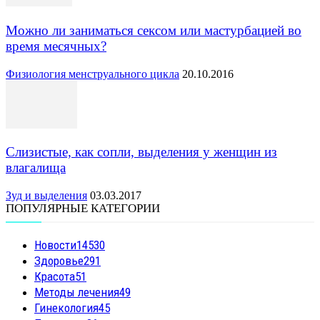
Можно ли заниматься сексом или мастурбацией во
время месячных?
Физиология менструального цикла
20.10.2016
Слизистые, как сопли, выделения у женщин из
влагалища
Зуд и выделения
03.03.2017
ПОПУЛЯРНЫЕ КАТЕГОРИИ
Новости
14530
Здоровье
291
Красота
51
Методы лечения
49
Гинекология
45