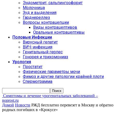
Эндометрит, сальпингоофорит
Молочница
Зуд и выделения
Гарднереллез
Вопросы контрацепции
Виды контрацептивов
Оральные контрацептивы
Половые Инфекции
Вирусный гепатит
ВИЧ-инфекция
Генитальный герпес
Гонорея и трихомониаз
Урология
Простатит
Физические параметры мочи
Фимоз и другие патологии крайней плоти
Спермограмма
Симптомы и лечение урогенитальных заболеваний –
noprost.ru
Домой
Новости
РЖД бесплатно перевезет в Москву и обратно
родных погибших в «Крокусе»