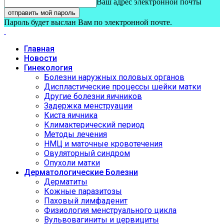
Ваш адрес электронной почты
Пароль будет выслан Вам по электронной почте.
Главная
Новости
Гинекология
Болезни наружных половых органов
Диспластические процессы шейки матки
Другие болезни яичников
Задержка менструации
Киста яичника
Климактерический период
Методы лечения
НМЦ и маточные кровотечения
Овуляторный синдром
Опухоли матки
Дерматологические Болезни
Дерматиты
Кожные паразитозы
Паховый лимфаденит
Физиология менструального цикла
Вульвовагиниты и цервициты