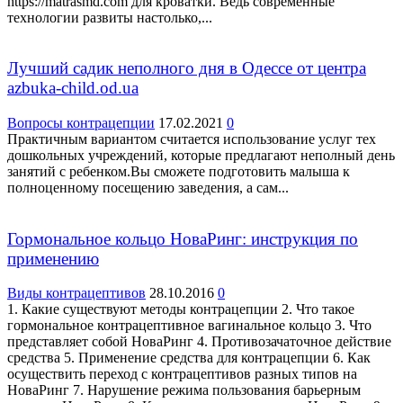
https://matrasmd.com для кроватки. Ведь современные
технологии развиты настолько,...
Лучший садик неполного дня в Одессе от центра
azbuka-child.od.ua
Вопросы контрацепции
17.02.2021
0
Практичным вариантом считается использование услуг тех
дошкольных учреждений, которые предлагают неполный день
занятий с ребенком.Вы сможете подготовить малыша к
полноценному посещению заведения, а сам...
Гормональное кольцо НоваРинг: инструкция по
применению
Виды контрацептивов
28.10.2016
0
1. Какие существуют методы контрацепции 2. Что такое
гормональное контрацептивное вагинальное кольцо 3. Что
представляет собой НоваРинг 4. Противозачаточное действие
средства 5. Применение средства для контрацепции 6. Как
осуществить переход с контрацептивов разных типов на
НоваРинг 7. Нарушение режима пользования барьерным