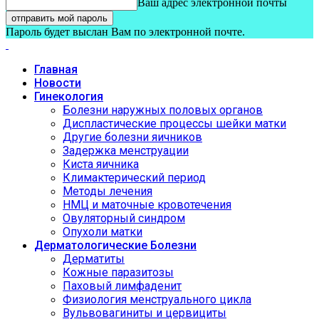
Ваш адрес электронной почты
Пароль будет выслан Вам по электронной почте.
Главная
Новости
Гинекология
Болезни наружных половых органов
Диспластические процессы шейки матки
Другие болезни яичников
Задержка менструации
Киста яичника
Климактерический период
Методы лечения
НМЦ и маточные кровотечения
Овуляторный синдром
Опухоли матки
Дерматологические Болезни
Дерматиты
Кожные паразитозы
Паховый лимфаденит
Физиология менструального цикла
Вульвовагиниты и цервициты