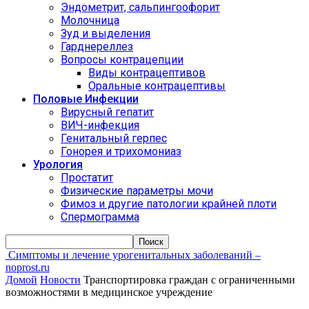
Эндометрит, сальпингоофорит
Молочница
Зуд и выделения
Гарднереллез
Вопросы контрацепции
Виды контрацептивов
Оральные контрацептивы
Половые Инфекции
Вирусный гепатит
ВИЧ-инфекция
Генитальный герпес
Гонорея и трихомониаз
Урология
Простатит
Физические параметры мочи
Фимоз и другие патологии крайней плоти
Спермограмма
Симптомы и лечение урогенитальных заболеваний –
noprost.ru
Домой
Новости
Транспортировка граждан с ограниченными
возможностями в медицинское учреждение