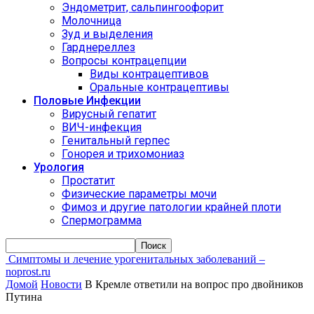
Эндометрит, сальпингоофорит
Молочница
Зуд и выделения
Гарднереллез
Вопросы контрацепции
Виды контрацептивов
Оральные контрацептивы
Половые Инфекции
Вирусный гепатит
ВИЧ-инфекция
Генитальный герпес
Гонорея и трихомониаз
Урология
Простатит
Физические параметры мочи
Фимоз и другие патологии крайней плоти
Спермограмма
Симптомы и лечение урогенитальных заболеваний –
noprost.ru
Домой
Новости
В Кремле ответили на вопрос про двойников
Путина