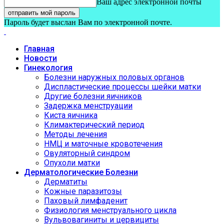
Ваш адрес электронной почты
Пароль будет выслан Вам по электронной почте.
Главная
Новости
Гинекология
Болезни наружных половых органов
Диспластические процессы шейки матки
Другие болезни яичников
Задержка менструации
Киста яичника
Климактерический период
Методы лечения
НМЦ и маточные кровотечения
Овуляторный синдром
Опухоли матки
Дерматологические Болезни
Дерматиты
Кожные паразитозы
Паховый лимфаденит
Физиология менструального цикла
Вульвовагиниты и цервициты