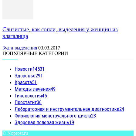
Слизистые, как сопли, выделения у женщин из
влагалища
Зуд и выделения
03.03.2017
ПОПУЛЯРНЫЕ КАТЕГОРИИ
Новости
14531
Здоровье
291
Красота
51
Методы лечения
49
Гинекология
45
Простатит
36
Лабораторная и инструментальная диагностика
24
Физиология менструального цикла
23
Здоровая половая жизнь
19
© Noprost.ru