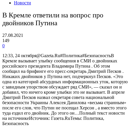
Новости
В Кремле ответили на вопрос про
двойников Путина
27.08.2021
149
0
12:33, 24 октября@Gazeta.Ru#Политика#БезопасностьВ
Кремле вызывает улыбку сообщения в СМИ о двойниках
российского президента Владимира Путина . Об этом
сообщил на брифинге его пресс-секретарь Дмитрий Песков .
Никаких двойников у Путина нет, подчеркнул Песков. «Это
одна из категорий абсурдных информационных уток, которую
с завидным упорством обсуждает ряд СМИ», — сказал он и
добавил, что ничего кроме улыбки это не вызывает. В апреле
Дмитрий Песков назвал секретаря совета национальной
безопасности Украины Алексея Данилова «весьма странным»
после его слов, что Путин не посещал Херсон , а вместо этого
туда ездил его двойник. До этого он…Полный текст новости
на источникеИсточник: Газета.RuТемы: Политика,
Безопасность