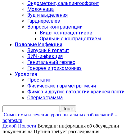
Эндометрит, сальпингоофорит
Молочница
Зуд и выделения
Гарднереллез
Вопросы контрацепции
Виды контрацептивов
Оральные контрацептивы
Половые Инфекции
Вирусный гепатит
ВИЧ-инфекция
Генитальный герпес
Гонорея и трихомониаз
Урология
Простатит
Физические параметры мочи
Фимоз и другие патологии крайней плоти
Спермограмма
Симптомы и лечение урогенитальных заболеваний –
noprost.ru
Домой
Новости
Володин: информация об обсуждении
покушения на Путина требует расследования