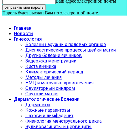
Ваш адрес электронной почты
Пароль будет выслан Вам по электронной почте.
Главная
Новости
Гинекология
Болезни наружных половых органов
Диспластические процессы шейки матки
Другие болезни яичников
Задержка менструации
Киста яичника
Климактерический период
Методы лечения
НМЦ и маточные кровотечения
Овуляторный синдром
Опухоли матки
Дерматологические Болезни
Дерматиты
Кожные паразитозы
Паховый лимфаденит
Физиология менструального цикла
Вульвовагиниты и цервициты