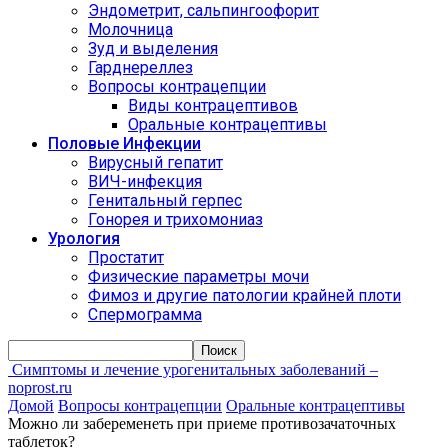
Эндометрит, сальпингоофорит
Молочница
Зуд и выделения
Гарднереллез
Вопросы контрацепции
Виды контрацептивов
Оральные контрацептивы
Половые Инфекции
Вирусный гепатит
ВИЧ-инфекция
Генитальный герпес
Гонорея и трихомониаз
Урология
Простатит
Физические параметры мочи
Фимоз и другие патологии крайней плоти
Спермограмма
Симптомы и лечение урогенитальных заболеваний –
noprost.ru
Домой
Вопросы контрацепции
Оральные контрацептивы
Можно ли забеременеть при приеме противозачаточных
таблеток?