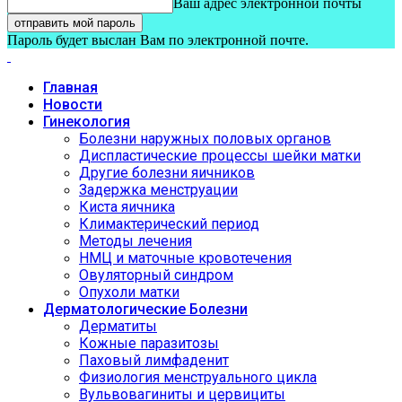
Ваш адрес электронной почты
Пароль будет выслан Вам по электронной почте.
Главная
Новости
Гинекология
Болезни наружных половых органов
Диспластические процессы шейки матки
Другие болезни яичников
Задержка менструации
Киста яичника
Климактерический период
Методы лечения
НМЦ и маточные кровотечения
Овуляторный синдром
Опухоли матки
Дерматологические Болезни
Дерматиты
Кожные паразитозы
Паховый лимфаденит
Физиология менструального цикла
Вульвовагиниты и цервициты