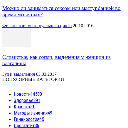
Можно ли заниматься сексом или мастурбацией во
время месячных?
Физиология менструального цикла
20.10.2016
Слизистые, как сопли, выделения у женщин из
влагалища
Зуд и выделения
03.03.2017
ПОПУЛЯРНЫЕ КАТЕГОРИИ
Новости
14530
Здоровье
291
Красота
51
Методы лечения
49
Гинекология
45
Простатит
36