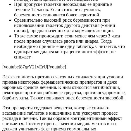
При пропуске таблетки необходимо ее принять в
течение 12 часов. Если этого не случилось,
беременность становится более вероятной.
Сравнительно высокий риск беременности при
использовании таблеток другого действия («мини-
пили»), предназначенных для кормящих женщин.
То же самое происходит, если менее чем через 3 часа
после приема случилась рвота или диарея. Тогда
необходимо принять еще одну таблетку. Считается, что
однократная диарея контрацептивного эффекта не
снижает.
[youtube]87qrY21yErU[/youtube]
Эффективность противозачаточных снижается при условии
приема некоторых фармацевтических препаратов и даже
народных средств лечения. К ним относятся антибиотики,
некоторые противогрибковые средства, противосудорожные,
барбитураты. Также повышает риск беременности зверобой.
Эти препараты содержат вещества, которые снижают
всасывание таблеток в кишечнике или ускоряют процесс
распада в печени. Таким образом контрацептивный эффект
снижается. Поэтому при назначении медикаментов врач
должен учитывать факт приема гормональных