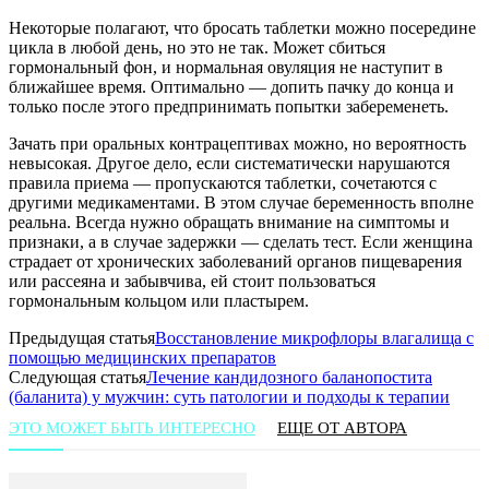
Некоторые полагают, что бросать таблетки можно посередине
цикла в любой день, но это не так. Может сбиться
гормональный фон, и нормальная овуляция не наступит в
ближайшее время. Оптимально — допить пачку до конца и
только после этого предпринимать попытки забеременеть.
Зачать при оральных контрацептивах можно, но вероятность
невысокая. Другое дело, если систематически нарушаются
правила приема — пропускаются таблетки, сочетаются с
другими медикаментами. В этом случае беременность вполне
реальна. Всегда нужно обращать внимание на симптомы и
признаки, а в случае задержки — сделать тест. Если женщина
страдает от хронических заболеваний органов пищеварения
или рассеяна и забывчива, ей стоит пользоваться
гормональным кольцом или пластырем.
Предыдущая статья
Восстановление микрофлоры влагалища с
помощью медицинских препаратов
Следующая статья
Лечение кандидозного баланопостита
(баланита) у мужчин: суть патологии и подходы к терапии
ЭТО МОЖЕТ БЫТЬ ИНТЕРЕСНО
ЕЩЕ ОТ АВТОРА