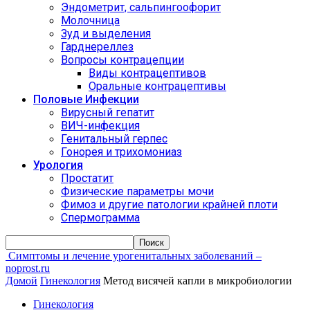
Эндометрит, сальпингоофорит
Молочница
Зуд и выделения
Гарднереллез
Вопросы контрацепции
Виды контрацептивов
Оральные контрацептивы
Половые Инфекции
Вирусный гепатит
ВИЧ-инфекция
Генитальный герпес
Гонорея и трихомониаз
Урология
Простатит
Физические параметры мочи
Фимоз и другие патологии крайней плоти
Спермограмма
Симптомы и лечение урогенитальных заболеваний –
noprost.ru
Домой
Гинекология
Метод висячей капли в микробиологии
Гинекология