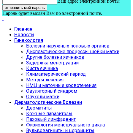
Ваш адрес электронной почты
Пароль будет выслан Вам по электронной почте.
Главная
Новости
Гинекология
Болезни наружных половых органов
Диспластические процессы шейки матки
Другие болезни яичников
Задержка менструации
Киста яичника
Климактерический период
Методы лечения
НМЦ и маточные кровотечения
Овуляторный синдром
Опухоли матки
Дерматологические Болезни
Дерматиты
Кожные паразитозы
Паховый лимфаденит
Физиология менструального цикла
Вульвовагиниты и цервициты