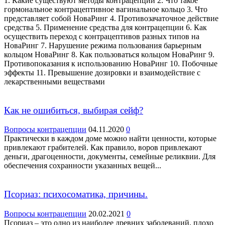
1. Какие существуют методы контрацепции 2. Что такое
гормональное контрацептивное вагинальное кольцо 3. Что
представляет собой НоваРинг 4. Противозачаточное действие
средства 5. Применение средства для контрацепции 6. Как
осуществить переход с контрацептивов разных типов на
НоваРинг 7. Нарушение режима пользования барьерным
кольцом НоваРинг 8. Как пользоваться кольцом НоваРинг 9.
Противопоказания к использованию НоваРинг 10. Побочные
эффекты 11. Превышение дозировки и взаимодействие с
лекарственными веществами
Как не ошибиться, выбирая сейф?
Вопросы контрацепции
04.11.2020
0
Практически в каждом доме можно найти ценности, которые
привлекают грабителей. Как правило, воров привлекают
деньги, драгоценности, документы, семейные реликвии. Для
обеспечения сохранности указанных вещей...
Псориаз: психосоматика, причины.
Вопросы контрацепции
20.02.2021
0
Псориаз – это одно из наиболее древних заболеваний, плохо