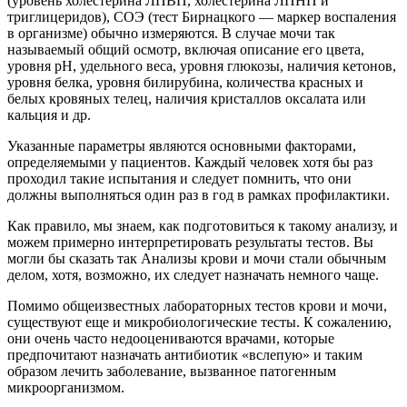
(уровень холестерина ЛПВП, холестерина ЛПНП и
триглицеридов), СОЭ (тест Бирнацкого — маркер воспаления
в организме) обычно измеряются. В случае мочи так
называемый общий осмотр, включая описание его цвета,
уровня pH, удельного веса, уровня глюкозы, наличия кетонов,
уровня белка, уровня билирубина, количества красных и
белых кровяных телец, наличия кристаллов оксалата или
кальция и др.
Указанные параметры являются основными факторами,
определяемыми у пациентов. Каждый человек хотя бы раз
проходил такие испытания и следует помнить, что они
должны выполняться один раз в год в рамках профилактики.
Как правило, мы знаем, как подготовиться к такому анализу, и
можем примерно интерпретировать результаты тестов. Вы
могли бы сказать так Анализы крови и мочи стали обычным
делом, хотя, возможно, их следует назначать немного чаще.
Помимо общеизвестных лабораторных тестов крови и мочи,
существуют еще и микробиологические тесты. К сожалению,
они очень часто недооцениваются врачами, которые
предпочитают назначать антибиотик «вслепую» и таким
образом лечить заболевание, вызванное патогенным
микроорганизмом.