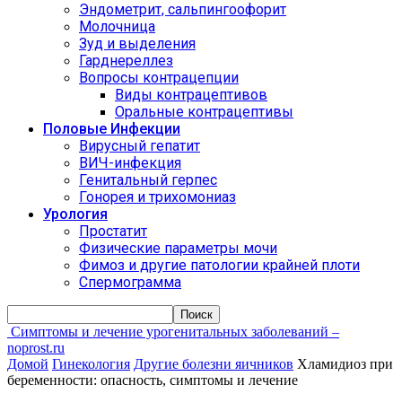
Эндометрит, сальпингоофорит
Молочница
Зуд и выделения
Гарднереллез
Вопросы контрацепции
Виды контрацептивов
Оральные контрацептивы
Половые Инфекции
Вирусный гепатит
ВИЧ-инфекция
Генитальный герпес
Гонорея и трихомониаз
Урология
Простатит
Физические параметры мочи
Фимоз и другие патологии крайней плоти
Спермограмма
Симптомы и лечение урогенитальных заболеваний –
noprost.ru
Домой
Гинекология
Другие болезни яичников
Хламидиоз при
беременности: опасность, симптомы и лечение