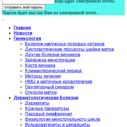
Ваш адрес электронной почты
Пароль будет выслан Вам по электронной почте.
Главная
Новости
Гинекология
Болезни наружных половых органов
Диспластические процессы шейки матки
Другие болезни яичников
Задержка менструации
Киста яичника
Климактерический период
Методы лечения
НМЦ и маточные кровотечения
Овуляторный синдром
Опухоли матки
Дерматологические Болезни
Дерматиты
Кожные паразитозы
Паховый лимфаденит
Физиология менструального цикла
Вульвовагиниты и цервициты