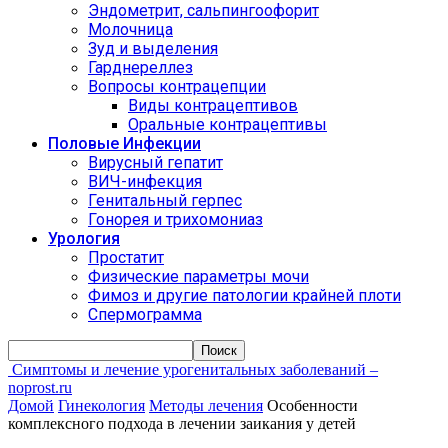
Эндометрит, сальпингоофорит
Молочница
Зуд и выделения
Гарднереллез
Вопросы контрацепции
Виды контрацептивов
Оральные контрацептивы
Половые Инфекции
Вирусный гепатит
ВИЧ-инфекция
Генитальный герпес
Гонорея и трихомониаз
Урология
Простатит
Физические параметры мочи
Фимоз и другие патологии крайней плоти
Спермограмма
Симптомы и лечение урогенитальных заболеваний –
noprost.ru
Домой
Гинекология
Методы лечения
Особенности
комплексного подхода в лечении заикания у детей