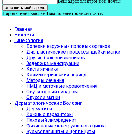
Ваш адрес электронной почты
Пароль будет выслан Вам по электронной почте.
Главная
Новости
Гинекология
Болезни наружных половых органов
Диспластические процессы шейки матки
Другие болезни яичников
Задержка менструации
Киста яичника
Климактерический период
Методы лечения
НМЦ и маточные кровотечения
Овуляторный синдром
Опухоли матки
Дерматологические Болезни
Дерматиты
Кожные паразитозы
Паховый лимфаденит
Физиология менструального цикла
Вульвовагиниты и цервициты