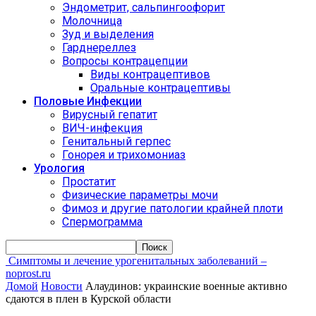
Эндометрит, сальпингоофорит
Молочница
Зуд и выделения
Гарднереллез
Вопросы контрацепции
Виды контрацептивов
Оральные контрацептивы
Половые Инфекции
Вирусный гепатит
ВИЧ-инфекция
Генитальный герпес
Гонорея и трихомониаз
Урология
Простатит
Физические параметры мочи
Фимоз и другие патологии крайней плоти
Спермограмма
Симптомы и лечение урогенитальных заболеваний –
noprost.ru
Домой
Новости
Алаудинов: украинские военные активно
сдаются в плен в Курской области