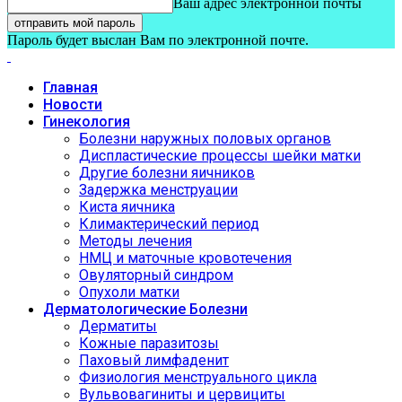
Ваш адрес электронной почты
Пароль будет выслан Вам по электронной почте.
Главная
Новости
Гинекология
Болезни наружных половых органов
Диспластические процессы шейки матки
Другие болезни яичников
Задержка менструации
Киста яичника
Климактерический период
Методы лечения
НМЦ и маточные кровотечения
Овуляторный синдром
Опухоли матки
Дерматологические Болезни
Дерматиты
Кожные паразитозы
Паховый лимфаденит
Физиология менструального цикла
Вульвовагиниты и цервициты