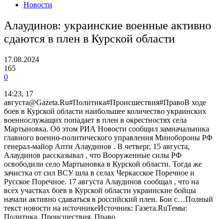
Новости
Алаудинов: украинские военные активно
сдаются в плен в Курской области
17.08.2024
165
0
14:23, 17
августа@Gazeta.Ru#Политика#Происшествия#ПравоВ ходе
боев в Курской области наибольшее количество украинских
военнослужащих попадает в плен в окрестностях села
Мартыновка. Об этом РИА Новости сообщил замначальника
главного военно-политического управления Минобороны РФ
генерал-майор Апти Алаудинов . В четверг, 15 августа,
Алаудинов рассказывал , что Вооруженные силы РФ
освободили село Мартыновка в Курской области. Тогда же
зачистка от сил ВСУ шла в селах Черкасское Поречное и
Русское Поречное. 17 августа Алаудинов сообщал , что на
всех участках боев в Курской области украинские бойцы
начали активно сдаваться в российский плен. Бои с…Полный
текст новости на источникеИсточник: Газета.RuТемы:
Политика, Происшествия, Право