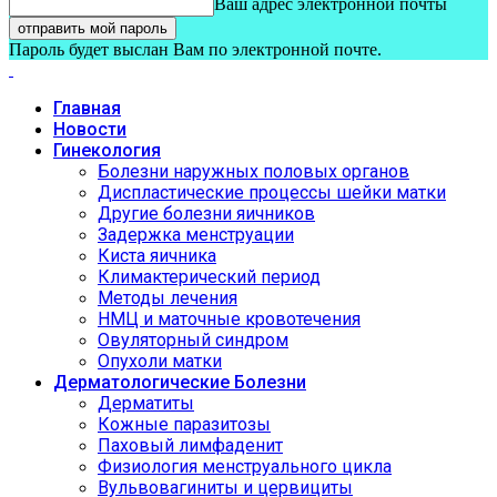
Ваш адрес электронной почты
Пароль будет выслан Вам по электронной почте.
Главная
Новости
Гинекология
Болезни наружных половых органов
Диспластические процессы шейки матки
Другие болезни яичников
Задержка менструации
Киста яичника
Климактерический период
Методы лечения
НМЦ и маточные кровотечения
Овуляторный синдром
Опухоли матки
Дерматологические Болезни
Дерматиты
Кожные паразитозы
Паховый лимфаденит
Физиология менструального цикла
Вульвовагиниты и цервициты