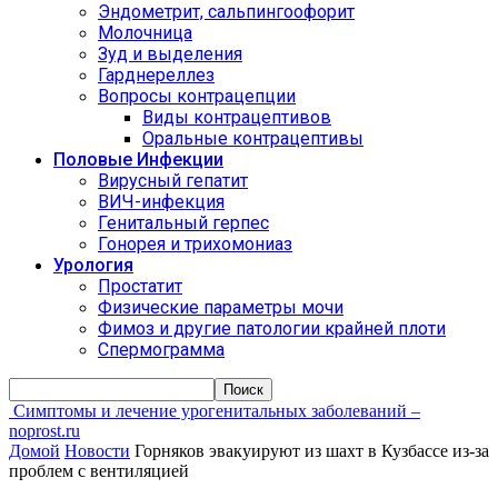
Эндометрит, сальпингоофорит
Молочница
Зуд и выделения
Гарднереллез
Вопросы контрацепции
Виды контрацептивов
Оральные контрацептивы
Половые Инфекции
Вирусный гепатит
ВИЧ-инфекция
Генитальный герпес
Гонорея и трихомониаз
Урология
Простатит
Физические параметры мочи
Фимоз и другие патологии крайней плоти
Спермограмма
Симптомы и лечение урогенитальных заболеваний –
noprost.ru
Домой
Новости
Горняков эвакуируют из шахт в Кузбассе из-за
проблем с вентиляцией