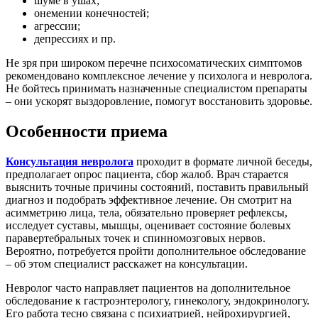
шуме в ушах;
онемении конечностей;
агрессии;
депрессиях и пр.
Не зря при широком перечне психосоматических симптомов
рекомендовано комплексное лечение у психолога и невролога.
Не бойтесь принимать назначенные специалистом препараты
– они ускорят выздоровление, помогут восстановить здоровье.
Особенности приема
Консультация невролога
проходит в формате личной беседы,
предполагает опрос пациента, сбор жалоб. Врач старается
выяснить точные причины состояний, поставить правильный
диагноз и подобрать эффективное лечение. Он смотрит на
асимметрию лица, тела, обязательно проверяет рефлексы,
исследует суставы, мышцы, оценивает состояние болевых
паравертебральных точек и спинномозговых нервов.
Вероятно, потребуется пройти дополнительное обследование
– об этом специалист расскажет на консультации.
Невролог часто направляет пациентов на дополнительное
обследование к гастроэнтерологу, гинекологу, эндокринологу.
Его работа тесно связана с психиатрией, нейрохирургией,