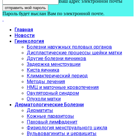
Ваш адрес электронной почты
Пароль будет выслан Вам по электронной почте.
Главная
Новости
Гинекология
Болезни наружных половых органов
Диспластические процессы шейки матки
Другие болезни яичников
Задержка менструации
Киста яичника
Климактерический период
Методы лечения
НМЦ и маточные кровотечения
Овуляторный синдром
Опухоли матки
Дерматологические Болезни
Дерматиты
Кожные паразитозы
Паховый лимфаденит
Физиология менструального цикла
Вульвовагиниты и цервициты