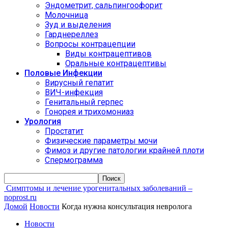
Эндометрит, сальпингоофорит
Молочница
Зуд и выделения
Гарднереллез
Вопросы контрацепции
Виды контрацептивов
Оральные контрацептивы
Половые Инфекции
Вирусный гепатит
ВИЧ-инфекция
Генитальный герпес
Гонорея и трихомониаз
Урология
Простатит
Физические параметры мочи
Фимоз и другие патологии крайней плоти
Спермограмма
Симптомы и лечение урогенитальных заболеваний –
noprost.ru
Домой
Новости
Когда нужна консультация невролога
Новости