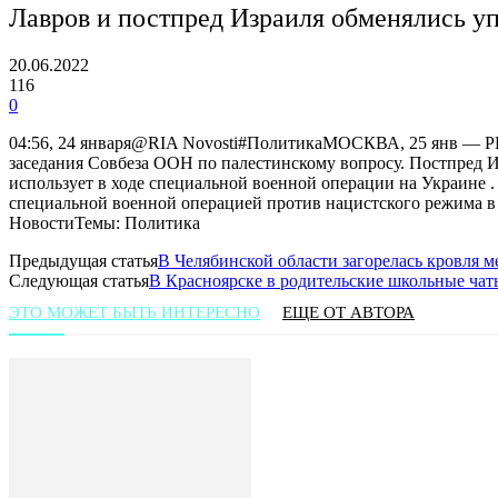
Лавров и постпред Израиля обменялись у
20.06.2022
116
0
04:56, 24 января@RIA Novosti#ПолитикаМОСКВА, 25 янв — РИ
заседания Совбеза ООН по палестинскому вопросу. Постпред Из
использует в ходе специальной военной операции на Украине 
специальной военной операцией против нацистского режима в
НовостиТемы: Политика
Предыдущая статья
В Челябинской области загорелась кровля 
Следующая статья
В Красноярске в родительские школьные чат
ЭТО МОЖЕТ БЫТЬ ИНТЕРЕСНО
ЕЩЕ ОТ АВТОРА