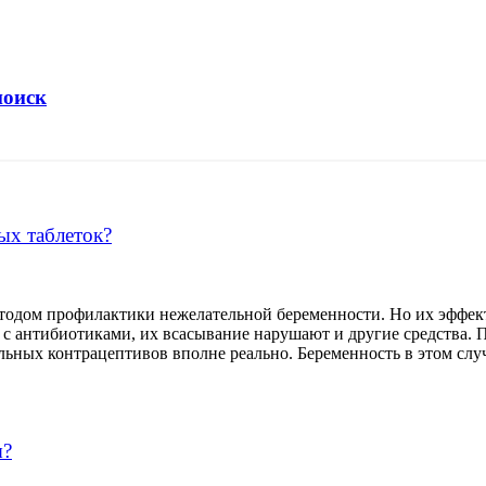
поиск
ых таблеток?
одом профилактики нежелательной беременности. Но их эффект
с антибиотиками, их всасывание нарушают и другие средства. 
ьных контрацептивов вполне реально. Беременность в этом случа
ы?