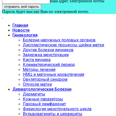
Ваш адрес электронной почты
Пароль будет выслан Вам по электронной почте.
Главная
Новости
Гинекология
Болезни наружных половых органов
Диспластические процессы шейки матки
Другие болезни яичников
Задержка менструации
Киста яичника
Климактерический период
Методы лечения
НМЦ и маточные кровотечения
Овуляторный синдром
Опухоли матки
Дерматологические Болезни
Дерматиты
Кожные паразитозы
Паховый лимфаденит
Физиология менструального цикла
Вульвовагиниты и цервициты