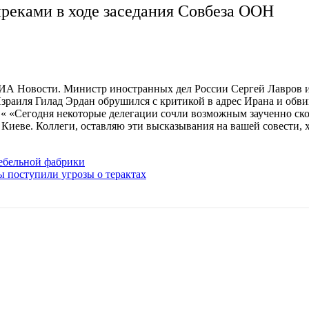
преками в ходе заседания Совбеза ООН
А Новости. Министр иностранных дел России Сергей Лавров и 
раиля Гилад Эрдан обрушился с критикой в адрес Ирана и обвин
. « «Сегодня некоторые делегации сочли возможным заученно ско
 Киеве. Коллеги, оставляю эти высказывания на вашей совести
мебельной фабрики
ы поступили угрозы о терактах