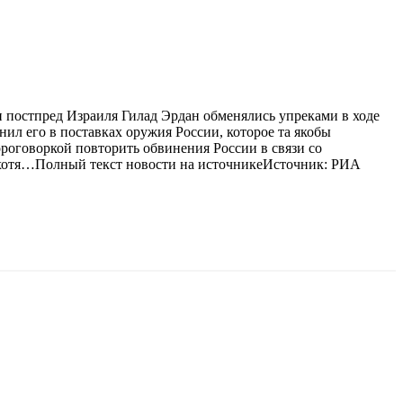
постпред Израиля Гилад Эрдан обменялись упреками в ходе
ил его в поставках оружия России, которое та якобы
роговоркой повторить обвинения России в связи со
, хотя…Полный текст новости на источникеИсточник: РИА