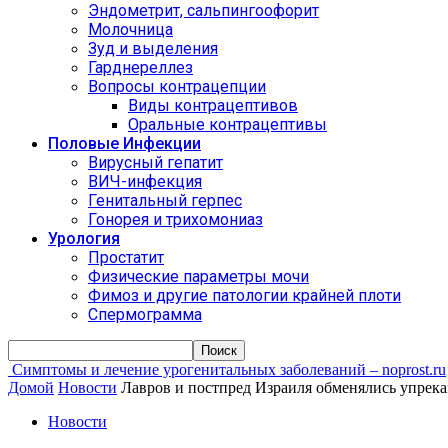
Эндометрит, сальпингоофорит
Молочница
Зуд и выделения
Гарднереллез
Вопросы контрацепции
Виды контрацептивов
Оральные контрацептивы
Половые Инфекции
Вирусный гепатит
ВИЧ-инфекция
Генитальный герпес
Гонорея и трихомониаз
Урология
Простатит
Физические параметры мочи
Фимоз и другие патологии крайней плоти
Спермограмма
Симптомы и лечение урогенитальных заболеваний – noprost.ru
Домой
Новости
Лавров и постпред Израиля обменялись упрека
Новости