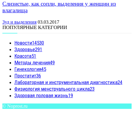
Слизистые, как сопли, выделения у женщин из
влагалища
Зуд и выделения
03.03.2017
ПОПУЛЯРНЫЕ КАТЕГОРИИ
Новости
14530
Здоровье
291
Красота
51
Методы лечения
49
Гинекология
45
Простатит
36
Лабораторная и инструментальная диагностика
24
Физиология менструального цикла
23
Здоровая половая жизнь
19
© Noprost.ru