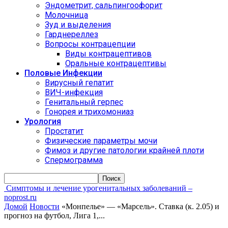
Эндометрит, сальпингоофорит
Молочница
Зуд и выделения
Гарднереллез
Вопросы контрацепции
Виды контрацептивов
Оральные контрацептивы
Половые Инфекции
Вирусный гепатит
ВИЧ-инфекция
Генитальный герпес
Гонорея и трихомониаз
Урология
Простатит
Физические параметры мочи
Фимоз и другие патологии крайней плоти
Спермограмма
Симптомы и лечение урогенитальных заболеваний –
noprost.ru
Домой
Новости
«Монпелье» — «Марсель». Ставка (к. 2.05) и
прогноз на футбол, Лига 1,...