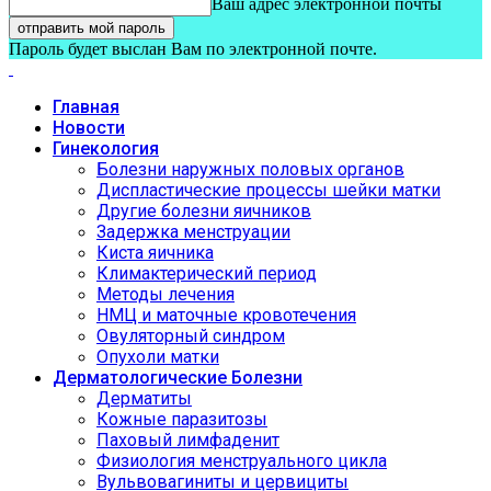
Ваш адрес электронной почты
Пароль будет выслан Вам по электронной почте.
Главная
Новости
Гинекология
Болезни наружных половых органов
Диспластические процессы шейки матки
Другие болезни яичников
Задержка менструации
Киста яичника
Климактерический период
Методы лечения
НМЦ и маточные кровотечения
Овуляторный синдром
Опухоли матки
Дерматологические Болезни
Дерматиты
Кожные паразитозы
Паховый лимфаденит
Физиология менструального цикла
Вульвовагиниты и цервициты