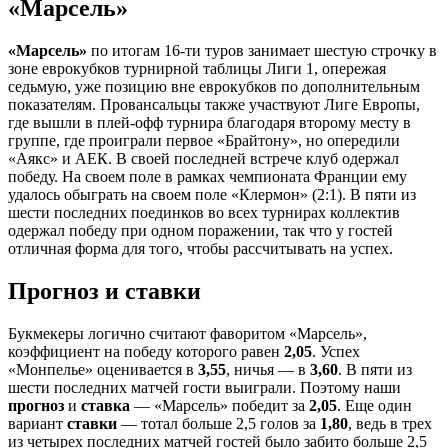
«Марсель»
«Марсель»
по итогам 16-ти туров занимает шестую строчку в
зоне еврокубков турнирной таблицы Лиги 1, опережая
седьмую, уже позицию вне еврокубков по дополнительным
показателям. Провансальцы также участвуют Лиге Европы,
где вышли в плей-офф турнира благодаря второму месту в
группе, где проиграли первое «Брайтону», но опередили
«Аякс» и АЕК. В своей последней встрече клуб одержал
победу. На своем поле в рамках чемпионата Франции ему
удалось обыграть на своем поле «Клермон» (2:1). В пяти из
шести последних поединков во всех турнирах коллектив
одержал победу при одном поражении, так что у гостей
отличная форма для того, чтобы рассчитывать на успех.
Прогноз и ставки
Букмекеры логично считают фаворитом «Марсель»,
коэффициент на победу которого равен
2,05
. Успех
«Монпелье» оценивается в
3,55
, ничья — в
3,60
. В пяти из
шести последних матчей гости выиграли. Поэтому наши
прогноз
и
ставка
— «Марсель» победит за
2,05
. Еще один
вариант
ставки
— тотал больше 2,5 голов за
1,80
, ведь в трех
из четырех последних матчей гостей было забито больше 2,5