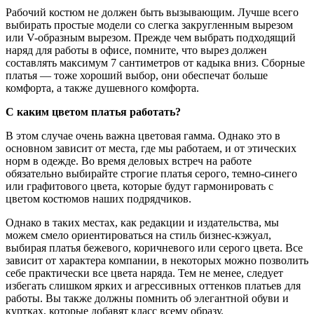
Рабочий костюм не должен быть вызывающим. Лучше всего
выбирать простые модели со слегка закругленным вырезом
или V-образным вырезом. Прежде чем выбрать подходящий
наряд для работы в офисе, помните, что вырез должен
составлять максимум 7 сантиметров от кадыка вниз. Сборные
платья — тоже хороший выбор, они обеспечат больше
комфорта, а также душевного комфорта.
С каким цветом платья работать?
В этом случае очень важна цветовая гамма. Однако это в
основном зависит от места, где мы работаем, и от этических
норм в одежде. Во время деловых встреч на работе
обязательно выбирайте строгие платья серого, темно-синего
или графитового цвета, которые будут гармонировать с
цветом костюмов наших подрядчиков.
Однако в таких местах, как редакции и издательства, мы
можем смело ориентироваться на стиль бизнес-кэжуал,
выбирая платья бежевого, коричневого или серого цвета. Все
зависит от характера компании, в некоторых можно позволить
себе практически все цвета наряда. Тем не менее, следует
избегать слишком ярких и агрессивных оттенков платьев для
работы. Вы также должны помнить об элегантной обуви и
куртках, которые добавят класс всему образу.