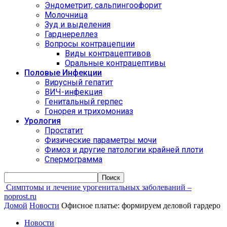
Эндометрит, сальпингоофорит
Молочница
Зуд и выделения
Гарднереллез
Вопросы контрацепции
Виды контрацептивов
Оральные контрацептивы
Половые Инфекции
Вирусный гепатит
ВИЧ-инфекция
Генитальный герпес
Гонорея и трихомониаз
Урология
Простатит
Физические параметры мочи
Фимоз и другие патологии крайней плоти
Спермограмма
Симптомы и лечение урогенитальных заболеваний –
noprost.ru
Домой
Новости
Офисное платье: формируем деловой гардеро
Новости