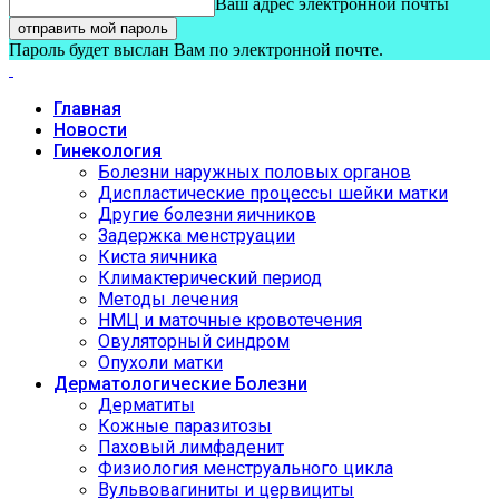
Ваш адрес электронной почты
Пароль будет выслан Вам по электронной почте.
Главная
Новости
Гинекология
Болезни наружных половых органов
Диспластические процессы шейки матки
Другие болезни яичников
Задержка менструации
Киста яичника
Климактерический период
Методы лечения
НМЦ и маточные кровотечения
Овуляторный синдром
Опухоли матки
Дерматологические Болезни
Дерматиты
Кожные паразитозы
Паховый лимфаденит
Физиология менструального цикла
Вульвовагиниты и цервициты