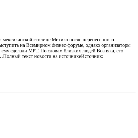
в мексиканской столице Мехико после перенесенного
выступить на Всемирном бизнес-форуме, однако организаторы
е ему сделали МРТ. По словам близких людей Возняка, его
м…Полный текст новости на источникеИсточник: