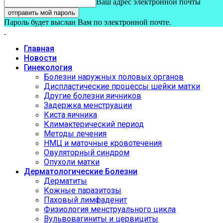
Ваш адрес электронной почты
Пароль будет выслан Вам по электронной почте.
Главная
Новости
Гинекология
Болезни наружных половых органов
Диспластические процессы шейки матки
Другие болезни яичников
Задержка менструации
Киста яичника
Климактерический период
Методы лечения
НМЦ и маточные кровотечения
Овуляторный синдром
Опухоли матки
Дерматологические Болезни
Дерматиты
Кожные паразитозы
Паховый лимфаденит
Физиология менструального цикла
Вульвовагиниты и цервициты