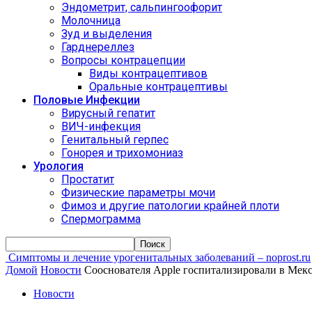
Эндометрит, сальпингоофорит
Молочница
Зуд и выделения
Гарднереллез
Вопросы контрацепции
Виды контрацептивов
Оральные контрацептивы
Половые Инфекции
Вирусный гепатит
ВИЧ-инфекция
Генитальный герпес
Гонорея и трихомониаз
Урология
Простатит
Физические параметры мочи
Фимоз и другие патологии крайней плоти
Спермограмма
Симптомы и лечение урогенитальных заболеваний – noprost.ru
Домой
Новости
Сооснователя Apple госпитализировали в Мек
Новости