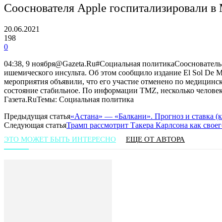
Сооснователя Apple госпитализировали в
20.06.2021
198
0
04:38, 9 ноября@Gazeta.Ru#Социальная политикаСооснователь
ишемического инсульта. Об этом сообщило издание El Sol De 
мероприятия объявили, что его участие отменено по медицинск
состояние стабильное. По информации TMZ, несколько челове
Газета.RuТемы: Социальная политика
Предыдущая статья
«Астана» — «Балкани». Прогноз и ставка (к
Следующая статья
Трамп рассмотрит Такера Карлсона как своег
ЭТО МОЖЕТ БЫТЬ ИНТЕРЕСНО
ЕЩЕ ОТ АВТОРА