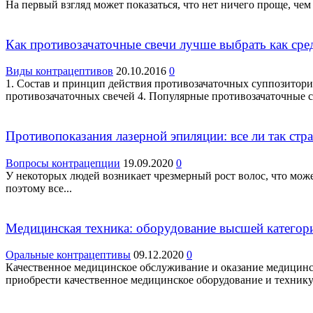
На первый взгляд может показаться, что нет ничего проще, чем 
Как противозачаточные свечи лучше выбрать как сре
Виды контрацептивов
20.10.2016
0
1. Состав и принцип действия противозачаточных суппозитори
противозачаточных свечей 4. Популярные противозачаточные 
Противопоказания лазерной эпиляции: все ли так стр
Вопросы контрацепции
19.09.2020
0
У некоторых людей возникает чрезмерный рост волос, что мож
поэтому все...
Медицинская техника: оборудование высшей категор
Оральные контрацептивы
09.12.2020
0
Качественное медицинское обслуживание и оказание медицинск
приобрести качественное медицинское оборудование и технику.