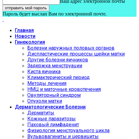
Ваш адрес электронной почты
Пароль будет выслан Вам по электронной почте.
Главная
Новости
Гинекология
Болезни наружных половых органов
Диспластические процессы шейки матки
Другие болезни яичников
Задержка менструации
Киста яичника
Климактерический период
Методы лечения
НМЦ и маточные кровотечения
Овуляторный синдром
Опухоли матки
Дерматологические Болезни
Дерматиты
Кожные паразитозы
Паховый лимфаденит
Физиология менструального цикла
Вульвовагиниты и цервициты