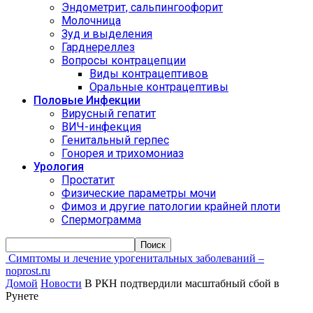
Эндометрит, сальпингоофорит
Молочница
Зуд и выделения
Гарднереллез
Вопросы контрацепции
Виды контрацептивов
Оральные контрацептивы
Половые Инфекции
Вирусный гепатит
ВИЧ-инфекция
Генитальный герпес
Гонорея и трихомониаз
Урология
Простатит
Физические параметры мочи
Фимоз и другие патологии крайней плоти
Спермограмма
Симптомы и лечение урогенитальных заболеваний –
noprost.ru
Домой
Новости
В РКН подтвердили масштабный сбой в
Рунете