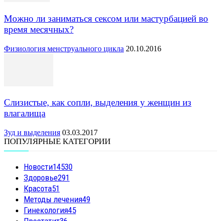
Можно ли заниматься сексом или мастурбацией во
время месячных?
Физиология менструального цикла
20.10.2016
Слизистые, как сопли, выделения у женщин из
влагалища
Зуд и выделения
03.03.2017
ПОПУЛЯРНЫЕ КАТЕГОРИИ
Новости
14530
Здоровье
291
Красота
51
Методы лечения
49
Гинекология
45