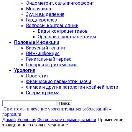
Эндометрит, сальпингоофорит
Молочница
Зуд и выделения
Гарднереллез
Вопросы контрацепции
Виды контрацептивов
Оральные контрацептивы
Половые Инфекции
Вирусный гепатит
ВИЧ-инфекция
Генитальный герпес
Гонорея и трихомониаз
Урология
Простатит
Физические параметры мочи
Фимоз и другие патологии крайней плоти
Спермограмма
Симптомы и лечение урогенитальных заболеваний –
noprost.ru
Домой
Урология
Физические параметры мочи
Применение
тракционного стола в медицине