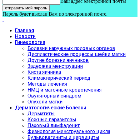
Ваш адрес электронной почты
Пароль будет выслан Вам по электронной почте.
Главная
Новости
Гинекология
Болезни наружных половых органов
Диспластические процессы шейки матки
Другие болезни яичников
Задержка менструации
Киста яичника
Климактерический период
Методы лечения
НМЦ и маточные кровотечения
Овуляторный синдром
Опухоли матки
Дерматологические Болезни
Дерматиты
Кожные паразитозы
Паховый лимфаденит
Физиология менструального цикла
Вульвовагиниты и цервициты