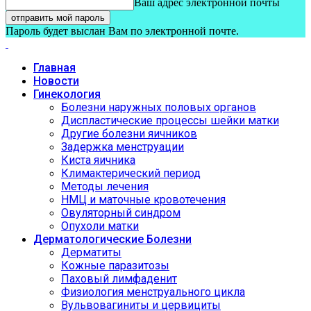
Ваш адрес электронной почты
Пароль будет выслан Вам по электронной почте.
Главная
Новости
Гинекология
Болезни наружных половых органов
Диспластические процессы шейки матки
Другие болезни яичников
Задержка менструации
Киста яичника
Климактерический период
Методы лечения
НМЦ и маточные кровотечения
Овуляторный синдром
Опухоли матки
Дерматологические Болезни
Дерматиты
Кожные паразитозы
Паховый лимфаденит
Физиология менструального цикла
Вульвовагиниты и цервициты