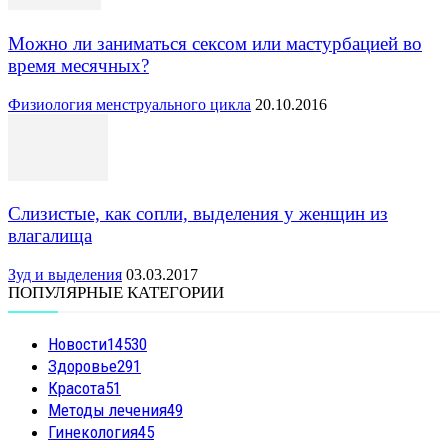
Можно ли заниматься сексом или мастурбацией во
время месячных?
Физиология менструального цикла
20.10.2016
Слизистые, как сопли, выделения у женщин из
влагалища
Зуд и выделения
03.03.2017
ПОПУЛЯРНЫЕ КАТЕГОРИИ
Новости
14530
Здоровье
291
Красота
51
Методы лечения
49
Гинекология
45