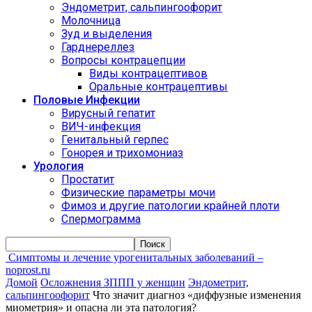
Эндометрит, сальпингоофорит
Молочница
Зуд и выделения
Гарднереллез
Вопросы контрацепции
Виды контрацептивов
Оральные контрацептивы
Половые Инфекции
Вирусный гепатит
ВИЧ-инфекция
Генитальный герпес
Гонорея и трихомониаз
Урология
Простатит
Физические параметры мочи
Фимоз и другие патологии крайней плоти
Спермограмма
Симптомы и лечение урогенитальных заболеваний –
noprost.ru
Домой
Осложнения ЗППП у женщин
Эндометрит,
сальпингоофорит
Что значит диагноз «диффузные изменения
миометрия» и опасна ли эта патология?