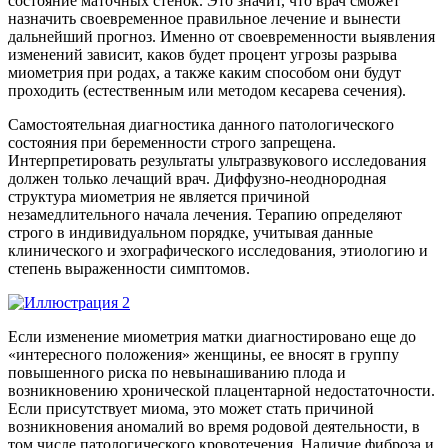
состояние маточных стенок. Это значит, что врач сможет
назначить своевременное правильное лечение и вынести
дальнейший прогноз. Именно от своевременности выявления
изменений зависит, каков будет процент угрозы разрыва
миометрия при родах, а также каким способом они будут
проходить (естественным или методом кесарева сечения).
Самостоятельная диагностика данного патологического
состояния при беременности строго запрещена.
Интерпретировать результаты ультразвукового исследования
должен только лечащий врач. Диффузно-неоднородная
структура миометрия не является причиной
незамедлительного начала лечения. Терапию определяют
строго в индивидуальном порядке, учитывая данные
клинического и эхографического исследования, этиологию и
степень выраженности симптомов.
Если изменение миометрия матки диагностировано еще до
«интересного положения» женщины, ее вносят в группу
повышенного риска по невынашиванию плода и
возникновению хронической плацентарной недостаточности.
Если присутствует миома, это может стать причиной
возникновения аномалий во время родовой деятельности, в
том числе патологического кровотечения. Наличие фиброза и