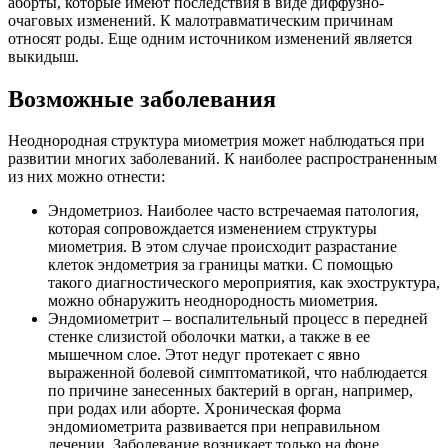
аборты, которые имеют последствия в виде диффузно-
очаговых изменений. К малотравматическим причинам
относят роды. Еще одним источником изменений является
выкидыш.
Возможные заболевания
Неоднородная структура миометрия может наблюдаться при
развитии многих заболеваний. К наиболее распространенным
из них можно отнести:
Эндометриоз. Наиболее часто встречаемая патология,
которая сопровождается изменением структуры
миометрия. В этом случае происходит разрастание
клеток эндометрия за границы матки. С помощью
такого диагностического мероприятия, как эхоструктура,
можно обнаружить неоднородность миометрия.
Эндомиометрит – воспалительный процесс в передней
стенке слизистой оболочки матки, а также в ее
мышечном слое. Этот недуг протекает с явно
выраженной болевой симптоматикой, что наблюдается
по причине занесенных бактерий в орган, например,
при родах или аборте. Хроническая форма
эндомиометрита развивается при неправильном
лечении. Заболевание возникает только на фоне