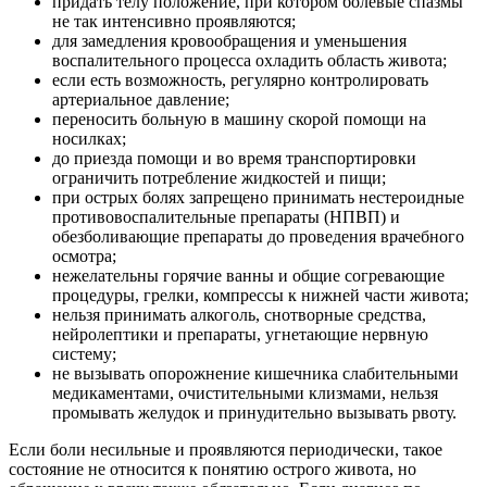
придать телу положение, при котором болевые спазмы
не так интенсивно проявляются;
для замедления кровообращения и уменьшения
воспалительного процесса охладить область живота;
если есть возможность, регулярно контролировать
артериальное давление;
переносить больную в машину скорой помощи на
носилках;
до приезда помощи и во время транспортировки
ограничить потребление жидкостей и пищи;
при острых болях запрещено принимать нестероидные
противовоспалительные препараты (НПВП) и
обезболивающие препараты до проведения врачебного
осмотра;
нежелательны горячие ванны и общие согревающие
процедуры, грелки, компрессы к нижней части живота;
нельзя принимать алкоголь, снотворные средства,
нейролептики и препараты, угнетающие нервную
систему;
не вызывать опорожнение кишечника слабительными
медикаментами, очистительными клизмами, нельзя
промывать желудок и принудительно вызывать рвоту.
Если боли несильные и проявляются периодически, такое
состояние не относится к понятию острого живота, но