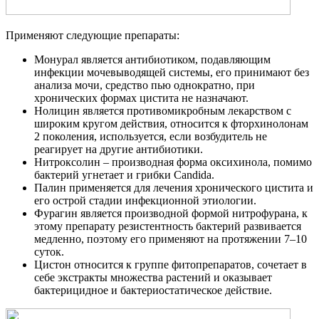
Применяют следующие препараты:
Монурал является антибиотиком, подавляющим
инфекции мочевыводящей системы, его принимают без
анализа мочи, средство пью однократно, при
хронических формах цистита не назначают.
Нолицин является противомикробным лекарством с
широким кругом действия, относится к фторхинолонам
2 поколения, используется, если возбудитель не
реагирует на другие антибиотики.
Нитроксолин – производная форма оксихинола, помимо
бактерий угнетает и грибки Candida.
Палин применяется для лечения хронического цистита и
его острой стадии инфекционной этиологии.
Фурагин является производной формой нитрофурана, к
этому препарату резистентность бактерий развивается
медленно, поэтому его применяют на протяжении 7–10
суток.
Цистон относится к группе фитопрепаратов, сочетает в
себе экстракты множества растений и оказывает
бактерицидное и бактериостатическое действие.