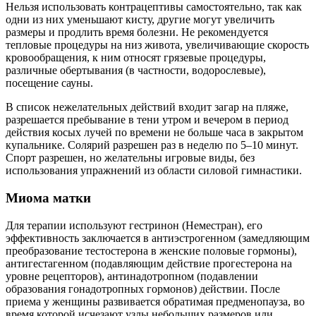
Нельзя использовать контрацептивы самостоятельно, так как
одни из них уменьшают кисту, другие могут увеличить
размеры и продлить время болезни. Не рекомендуется
тепловые процедуры на низ живота, увеличивающие скорость
кровообращения, к ним относят грязевые процедуры,
различные обертывания (в частности, водорослевые),
посещение сауны.
В список нежелательных действий входит загар на пляже,
разрешается пребывание в тени утром и вечером в период
действия косых лучей по времени не больше часа в закрытом
купальнике. Солярий разрешен раз в неделю по 5–10 минут.
Спорт разрешен, но желательны игровые виды, без
использования упражнений из области силовой гимнастики.
Миома матки
Для терапии используют гестринон (Неместран), его
эффективность заключается в антиэстрогенном (замедляющим
преобразование тестостерона в женские половые гормоны),
антигестагенном (подавляющим действие прогестерона на
уровне рецепторов), антинадотропном (подавлении
образования гонадотропных гормонов) действии. После
приема у женщины развивается обратимая предменопауза, во
время которой исчезают узлы небольших размеров или