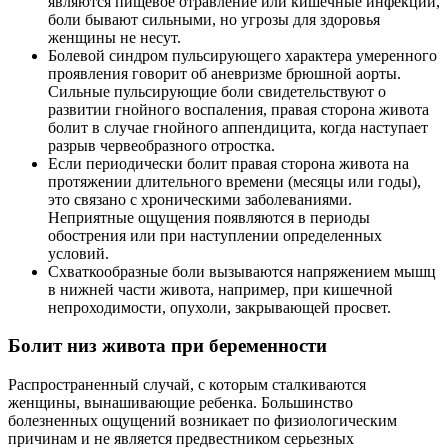
являются пищевое отравление или кишечные инфекции,
боли бывают сильными, но угрозы для здоровья
женщины не несут.
Болевой синдром пульсирующего характера умеренного
проявления говорит об аневризме брюшной аорты.
Сильные пульсирующие боли свидетельствуют о
развитии гнойного воспаления, правая сторона живота
болит в случае гнойного аппендицита, когда наступает
разрыв червеобразного отростка.
Если периодически болит правая сторона живота на
протяжении длительного времени (месяцы или годы),
это связано с хроническими заболеваниями.
Неприятные ощущения появляются в периоды
обострения или при наступлении определенных
условий.
Схваткообразные боли вызываются напряжением мышц
в нижней части живота, например, при кишечной
непроходимости, опухоли, закрывающей просвет.
Болит низ живота при беременности
Распространенный случай, с которым сталкиваются
женщины, вынашивающие ребенка. Большинство
болезненных ощущений возникает по физиологическим
причинам и не является предвестником серьезных