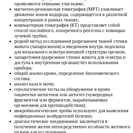
проявляются темными участками;
магнитно-резонансная томография (МРТ) улавливает
движение ионов водорода, содержащегося в различной
концентрации в разных тканях;
компьютерная томография (КТ) представляет собой
способ послойного, поперечного рентгена с помощью
лучевой трубки;
редкий метод исследования разрезанием тканей стенки
живота (лапароскопия) и введением внутрь эндоскопа
для визуального осмотра внешней структуры органов;
лапаротомия (разрезание стенки живота для осмотра и
доступа к внутренним органам) без использования
прибора;
общий анализ крови, определение биохимического
состава;
анализ кала и мочи;
серологические тесты на обнаружение в крови
пациентки антигенов или антител (чужеродных
фрагментов или ферментов, вырабатываемых
организмом для противодействия);
микробиологические пробы используют для выявления
инфекционных возбудителей болезни;
диагностическое зондирование заключается в
получении желчи непосредственно из области желчного
пузыря для исследования.