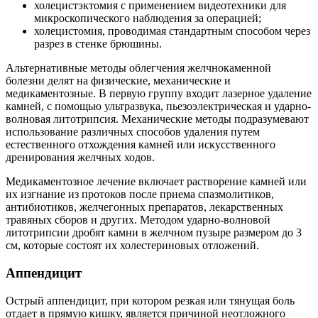
холецистэктомия с применением видеотехники для
микроскопического наблюдения за операцией;
холецистомия, проводимая стандартным способом через
разрез в стенке брюшины.
Альтернативные методы облегчения желчнокаменной
болезни делят на физические, механические и
медикаментозные. В первую группу входит лазерное удаление
камней, с помощью ультразвука, пьезоэлектрическая и ударно-
волновая литотрипсия. Механические методы подразумевают
использование различных способов удаления путем
естественного отхождения камней или искусственного
дренирования желчных ходов.
Медикаментозное лечение включает растворение камней или
их изгнание из протоков после приема спазмолитиков,
антибиотиков, желчегонных препаратов, лекарственных
травяных сборов и других. Методом ударно-волновой
литотрипсии дробят камни в желчном пузыре размером до 3
см, которые состоят их холестериновых отложений.
Аппендицит
Острый аппендицит, при котором резкая или тянущая боль
отдает в прямую кишку, является причиной неотложного