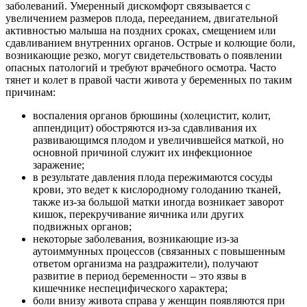
заболеваний. Умеренный дискомфорт связывается с
увеличением размеров плода, перееданием, двигательной
активностью малыша на поздних сроках, смещением или
сдавливанием внутренних органов. Острые и колющие боли,
возникающие резко, могут свидетельствовать о появлении
опасных патологий и требуют врачебного осмотра. Часто
тянет и колет в правой части живота у беременных по таким
причинам:
воспаления органов брюшины (холецистит, колит,
аппендицит) обостряются из-за сдавливания их
развивающимся плодом и увеличившейся маткой, но
основной причиной служит их инфекционное
заражение;
в результате давления плода пережимаются сосуды
крови, это ведет к кислородному голоданию тканей,
также из-за большой матки иногда возникает заворот
кишок, перекручивание яичника или других
подвижных органов;
некоторые заболевания, возникающие из-за
аутоиммунных процессов (связанных с повышенным
ответом организма на раздражители), получают
развитие в период беременности – это язвы в
кишечнике неспецифического характера;
боли внизу живота справа у женщин появляются при