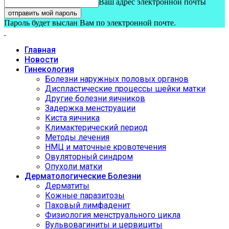
Ваш адрес электронной почты
Пароль будет выслан Вам по электронной почте.
Главная
Новости
Гинекология
Болезни наружных половых органов
Диспластические процессы шейки матки
Другие болезни яичников
Задержка менструации
Киста яичника
Климактерический период
Методы лечения
НМЦ и маточные кровотечения
Овуляторный синдром
Опухоли матки
Дерматологические Болезни
Дерматиты
Кожные паразитозы
Паховый лимфаденит
Физиология менструального цикла
Вульвовагиниты и цервициты