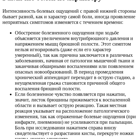
Интенсивность болевых ощущений с правой нижней стороны
бывает разной, как и характер самой боли, иногда проявление
неприятных симптомов изменяется с течением времени:
Обострение болезненного ощущения при ходьбе
объясняется увеличением внутрибрюшного давления и
напряжением мышц брюшной полости. Этот симптом
нельзя игнорировать (даже если его характер
умеренный), так как причина заключается в различных
заболеваниях, начиная от патологии мышечной ткани и
заканчивая обширными воспалениями или появлением
опасных новообразований. В период промедления
хронический аппендицит переходит в острую стадию, а
неущемленная грыжа становится причиной общего
воспаления брюшной полости.
Если болезненное чувство появляется при нажатии,
значит, листок брюшины прижимается к воспаленной
области и вызывает острую реакцию. Такая местная
реакция указывает на расположение патологического
изменения, так как отраженные болевые ощущения (при
инфаркте, пневмонии) не усиливаются при пальпации.
Боль при исследовании нажатием справа внизу
свидетельствует о разрастании кисты, перекруте ножки
кисты, иногда аднексите.