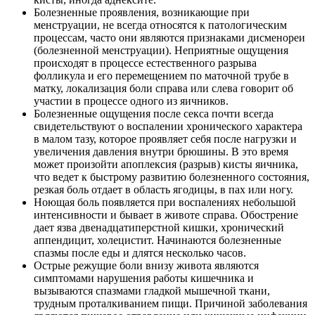
Болезненные проявления, возникающие при
менструации, не всегда относятся к патологическим
процессам, часто они являются признаками дисменореи
(болезненной менструации). Неприятные ощущения
происходят в процессе естественного разрыва
фолликула и его перемещением по маточной трубе в
матку, локализация боли справа или слева говорит об
участии в процессе одного из яичников.
Болезненные ощущения после секса почти всегда
свидетельствуют о воспалении хронического характера
в малом тазу, которое проявляет себя после нагрузки и
увеличения давления внутри брюшины. В это время
может произойти апоплексия (разрыв) кисты яичника,
что ведет к быстрому развитию болезненного состояния,
резкая боль отдает в область ягодицы, в пах или ногу.
Ноющая боль появляется при воспалениях небольшой
интенсивности и бывает в животе справа. Обострение
дает язва двенадцатиперстной кишки, хронический
аппендицит, холецистит. Начинаются болезненные
спазмы после еды и длятся несколько часов.
Острые режущие боли внизу живота являются
симптомами нарушения работы кишечника и
вызываются спазмами гладкой мышечной ткани,
трудным проталкиванием пищи. Причиной заболевания