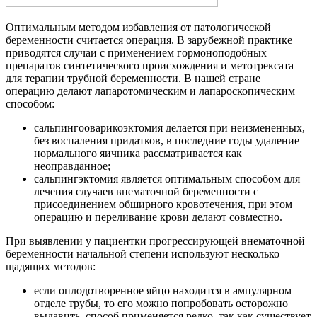
Оптимальным методом избавления от патологической
беременности считается операция. В зарубежной практике
приводятся случаи с применением гормоноподобных
препаратов синтетического происхождения и метотрексата
для терапии трубной беременности. В нашей стране
операцию делают лапаротомическим и лапароскопическим
способом:
сальпингооварикоэктомия делается при неизмененных,
без воспаления придатков, в последние годы удаление
нормального яичника рассматривается как
неоправданное;
сальпингэктомия является оптимальным способом для
лечения случаев внематочной беременности с
присоединением обширного кровотечения, при этом
операцию и переливание крови делают совместно.
При выявлении у пациентки прогрессирующей внематочной
беременности начальной степени используют несколько
щадящих методов:
если оплодотворенное яйцо находится в ампулярном
отделе трубы, то его можно попробовать осторожно
выдавить, способ применяется редко, так как существует