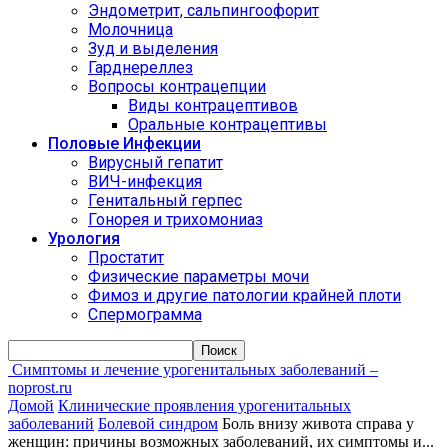
Эндометрит, сальпингоофорит
Молочница
Зуд и выделения
Гарднереллез
Вопросы контрацепции
Виды контрацептивов
Оральные контрацептивы
Половые Инфекции
Вирусный гепатит
ВИЧ-инфекция
Генитальный герпес
Гонорея и трихомониаз
Урология
Простатит
Физические параметры мочи
Фимоз и другие патологии крайней плоти
Спермограмма
Симптомы и лечение урогенитальных заболеваний –
noprost.ru
Домой
Клинические проявления урогенитальных
заболеваний
Болевой синдром
Боль внизу живота справа у
женщин: причины возможных заболеваний, их симптомы и...