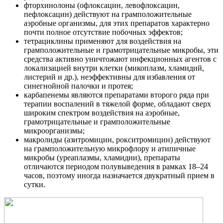
фторхинолоны (офлоксацин, левофлоксацин,
пефлоксацин) действуют на грамположительные
аэробные организмы, для этих препаратов характерно
почти полное отсутствие побочных эффектов;
тетрациклины применяют для воздействия на
грамположительные и грамотрицательные микробы, эти
средства активно уничтожают инфекционных агентов с
локализацией внутри клетки (микоплазм, хламидий,
листерий и др.), неэффективны для избавления от
синегнойной палочки и протея;
карбапенемы являются препаратами второго ряда при
терапии воспалений в тяжелой форме, обладают сверх
широким спектром воздействия на аэробные,
грамотрицательные и грамположительные
микроорганизмы;
макролиды (азитромицин, рокситромицин) действуют
на грамположительную микрофлору и атипичные
микробы (уреаплазмы, хламидии), препараты
отличаются периодом полувыведения в рамках 18–24
часов, поэтому иногда назначается двукратный прием в
сутки.