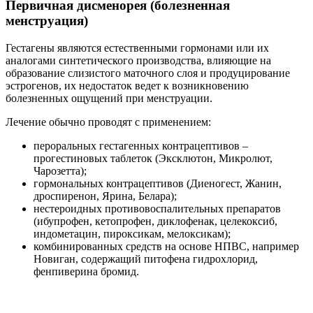
Первичная дисменорея (болезненная
менструация)
Гестагены являются естественными гормонами или их
аналогами синтетического производства, влияющие на
образование слизистого маточного слоя и продуцирование
эстрогенов, их недостаток ведет к возникновению
болезненных ощущений при менструации.
Лечение обычно проводят с применением:
пероральных гестагенных контрацептивов –
прогестиновых таблеток (Эксклютон, Микролют,
Чарозетта);
гормональных контрацептивов (Диеногест, Жанин,
дроспиренон, Ярина, Белара);
нестероидных противовоспалительных препаратов
(ибупрофен, кетопрофен, диклофенак, целекоксиб,
индометацин, пироксикам, мелоксикам);
комбинированных средств на основе НПВС, например
Новиган, содержащий питофена гидрохлорид,
фенпиверина бромид.