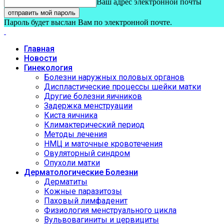
Ваш адрес электронной почты
Пароль будет выслан Вам по электронной почте.
Главная
Новости
Гинекология
Болезни наружных половых органов
Диспластические процессы шейки матки
Другие болезни яичников
Задержка менструации
Киста яичника
Климактерический период
Методы лечения
НМЦ и маточные кровотечения
Овуляторный синдром
Опухоли матки
Дерматологические Болезни
Дерматиты
Кожные паразитозы
Паховый лимфаденит
Физиология менструального цикла
Вульвовагиниты и цервициты