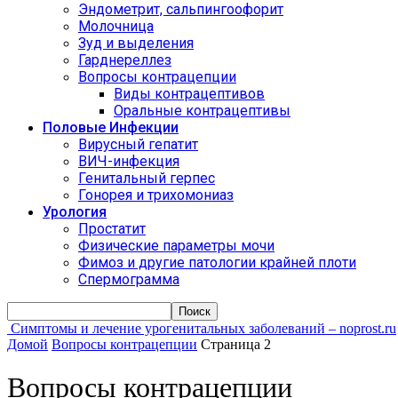
Эндометрит, сальпингоофорит
Молочница
Зуд и выделения
Гарднереллез
Вопросы контрацепции
Виды контрацептивов
Оральные контрацептивы
Половые Инфекции
Вирусный гепатит
ВИЧ-инфекция
Генитальный герпес
Гонорея и трихомониаз
Урология
Простатит
Физические параметры мочи
Фимоз и другие патологии крайней плоти
Спермограмма
Симптомы и лечение урогенитальных заболеваний – noprost.ru
Домой
Вопросы контрацепции
Страница 2
Вопросы контрацепции