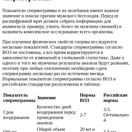
Показатели спермограммы и их колебания имеют важное
значение в поиске причин мужского бесплодия. Перед ее
расшифровкой врач должен собрать информацию для
анамнеза (к примеру, узнать, болел ли мужчина свинкой) и
назначить комплексное исследование всего организма.
При изучении физических свойств спермы исследуются
несколько показателей. Стандарты спермограммы согласно
ВОЗ не постоянны, а все время корректируются в
зависимости от изменений в глобальной статистике. Даже у
одного и того же мужчины результаты анализа будут разными,
поэтому при любых отклонениях необходимо сдать
спермограмму несколько раз по истечении месяца.
Нормальные показатели спермограммы согласно ВОЗ и
российским стандартам расположены в таблице.
Показатель
Нормы
Российские
Значение
спермограммы
ВОЗ
нормы
Количество дней
3-5.
Срок
воздержания перед
2-7
Оптимально
воздержания
проведением
4
анализа
Общий объем
20 мл и
Объем
3-5 мл