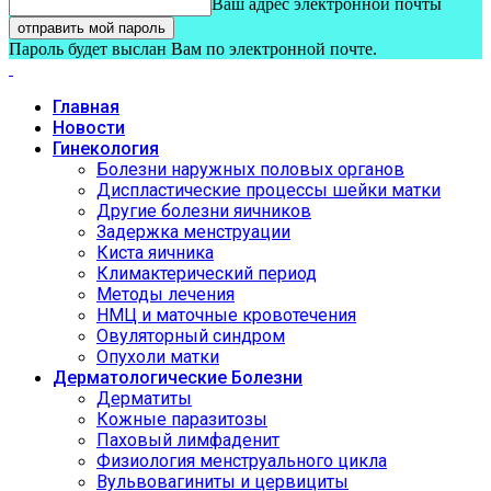
Ваш адрес электронной почты
Пароль будет выслан Вам по электронной почте.
Главная
Новости
Гинекология
Болезни наружных половых органов
Диспластические процессы шейки матки
Другие болезни яичников
Задержка менструации
Киста яичника
Климактерический период
Методы лечения
НМЦ и маточные кровотечения
Овуляторный синдром
Опухоли матки
Дерматологические Болезни
Дерматиты
Кожные паразитозы
Паховый лимфаденит
Физиология менструального цикла
Вульвовагиниты и цервициты