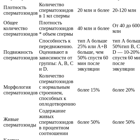
Количество
Плотность
сперматозоидов
20 млн и более
20-120 млн
сперматозоидов
в 1 мл спермы
Общее
Плотность
От 40 до 600
количество
сперматозоидов
40 млн и более
млн
сперматозоидов
* объем спермы
Способность к
тип А больше
тип А больш
передвижению.
25% или А+В
50%тип В, С
Подвижность
Оценивают в
больше, чем
D — 10-20%
сперматозоидов
зависимости от
50% спустя 60
спустя 60 м
группы: А, В, С
мин после
после
и D.
эякуляции
эякуляции
Количество
сперматозоидов
Морфология
с нормальным
более 15%
более 20%
сперматозоидов
строением,
способных к
оплодотворению
Содержание
живых
Живые
сперматозоидов
более 50%
более 50%
сперматозоиды
в процентном
соотношении