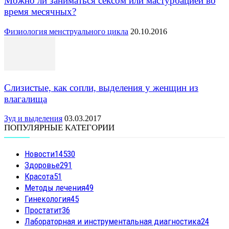
Можно ли заниматься сексом или мастурбацией во
время месячных?
Физиология менструального цикла
20.10.2016
Слизистые, как сопли, выделения у женщин из
влагалища
Зуд и выделения
03.03.2017
ПОПУЛЯРНЫЕ КАТЕГОРИИ
Новости
14530
Здоровье
291
Красота
51
Методы лечения
49
Гинекология
45
Простатит
36
Лабораторная и инструментальная диагностика
24