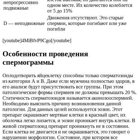
непрогрессивно
одном месте. Их количество колеблется
подвижные
от 5 до 15%
Движения отсутствуют. Это старые
D — неподвижные
спермии, которые погибают или уже
погибли
[youtube]4MiBfvP9Cgo[/youtube]
Особенности проведения
спермограммы
Оплодотворить яйцеклетку способны только сперматозоиды
из категории А и В. Даже если мужчина полностью здоров, в
его анализе будут присутствовать все группы. При этом
патологические формы спермиев не должны превышать 20 %.
Статичность сперматозоидов называется акинозооспермией.
Необходимо выяснить причину возникновения данной
патологии. Для данных целей используется эозин. Этот
препарат окрашивает мертвые клетки в красный цвет, их
оболочка легко лопается, и эозин проникает внутрь клетки. В
живой сперматозоид препарат проникнуть не в состоянии.
Если клетка не двигается и не окрашивается, это говорит о
нарушении морфологии. Состояние, при котором все