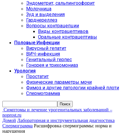
Эндометрит, сальпингоофорит
Молочница
Зуд и выделения
Гарднереллез
Вопросы контрацепции
Виды контрацептивов
Оральные контрацептивы
Половые Инфекции
Вирусный гепатит
ВИЧ-инфекция
Генитальный герпес
Гонорея и трихомониаз
Урология
Простатит
Физические параметры мочи
Фимоз и другие патологии крайней плоти
Спермограмма
Симптомы и лечение урогенитальных заболеваний –
noprost.ru
Домой
Лабораторная и инструментальная диагностика
Спермограмма
Расшифровка спермограммы: норма и
нарушения