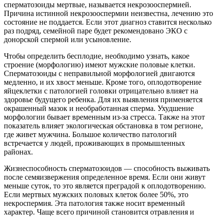
сперматозоиды мертвые, называется некрозооспермией.
Причина истинной некрозооспермии неизвестна, лечению это
состояние не поддается. Если этот диагноз ставится несколько
раз подряд, семейной паре будет рекомендовано ЭКО с
донорской спермой или усыновление.
Чтобы определить бесплодие, необходимо узнать, какое
строение (морфологию) имеют мужские половые клетки.
Сперматозоиды с неправильной морфологией двигаются
медленно, и их хвост меньше. Кроме того, оплодотворение
яйцеклетки с патологией головки отрицательно влияет на
здоровье будущего ребенка. Для их выявления применяется
окрашенный мазок и необработанная сперма. Ухудшение
морфологии бывает временным из-за стресса. Также на этот
показатель влияет экологическая обстановка в том регионе,
где живет мужчина. Большое количество патологий
встречается у людей, проживающих в промышленных
районах.
Жизнеспособность сперматозоидов — способность выживать
после семяизвержения определенное время. Если они живут
меньше суток, то это является преградой к оплодотворению.
Если мертвых мужских половых клеток более 50%, это
некроспермия. Эта патология также носит временный
характер. Чаще всего причиной становится отравления и