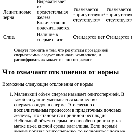
Вырабатывает
их
Указывается
Указывается
Лецитиновые
предстательная
«присутствуют/
«присутству
зерна
железа.
отсутствуют»
отсутствуют
Количество не
подсчитывается.
Наличие в
Слизь
Стандартов нет
Стандартов 
сперме слизи
Следует помнить о том, что результаты проведенной
спермограммы следует оценивать комплексно, и
расшифровать их может только специалист.
Что означают отклонения от нормы
Возможны следующие отклонения от нормы:
Маленький объем спермы называет олигоспермией. В
такой ситуации уменьшается количество
сперматозоидов в сперме. Это связано с
воспалительным процессом в придаточных половых
железах, что становится причиной бесплодия.
Небольшой объем спермы не способен проникнуть к
матке из-за кислой среды влагалища. Если первый
анализ показал олигоспермию, то волноваться пока не