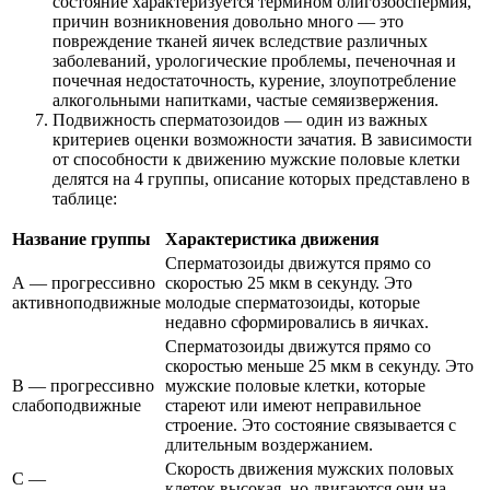
состояние характеризуется термином олигозооспермия,
причин возникновения довольно много — это
повреждение тканей яичек вследствие различных
заболеваний, урологические проблемы, печеночная и
почечная недостаточность, курение, злоупотребление
алкогольными напитками, частые семяизвержения.
Подвижность сперматозоидов — один из важных
критериев оценки возможности зачатия. В зависимости
от способности к движению мужские половые клетки
делятся на 4 группы, описание которых представлено в
таблице:
Название группы
Характеристика движения
Сперматозоиды движутся прямо со
А — прогрессивно
скоростью 25 мкм в секунду. Это
активноподвижные
молодые сперматозоиды, которые
недавно сформировались в яичках.
Сперматозоиды движутся прямо со
скоростью меньше 25 мкм в секунду. Это
В — прогрессивно
мужские половые клетки, которые
слабоподвижные
стареют или имеют неправильное
строение. Это состояние связывается с
длительным воздержанием.
Скорость движения мужских половых
С —
клеток высокая, но двигаются они на