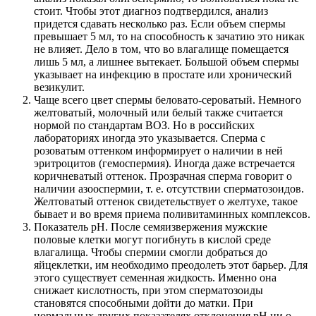
стоит. Чтобы этот диагноз подтвердился, анализ
придется сдавать несколько раз. Если объем спермы
превышает 5 мл, то на способность к зачатию это никак
не влияет. Дело в том, что во влагалище помещается
лишь 5 мл, а лишнее вытекает. Большой объем спермы
указывает на инфекцию в простате или хронический
везикулит.
Чаще всего цвет спермы беловато-сероватый. Немного
желтоватый, молочный или белый также считается
нормой по стандартам ВОЗ. Но в российских
лабораториях иногда это указывается. Сперма с
розоватым оттенком информирует о наличии в ней
эритроцитов (гемоспермия). Иногда даже встречается
коричневатый оттенок. Прозрачная сперма говорит о
наличии азооспермии, т. е. отсутствии сперматозоидов.
Желтоватый оттенок свидетельствует о желтухе, такое
бывает и во время приема поливитаминных комплексов.
Показатель рН. После семяизвержения мужские
половые клетки могут погибнуть в кислой среде
влагалища. Чтобы спермии смогли добраться до
яйцеклетки, им необходимо преодолеть этот барьер. Для
этого существует семенная жидкость. Именно она
снижает кислотность, при этом сперматозоиды
становятся способными дойти до матки. При
нормальных других показателях отклонения рН ни о