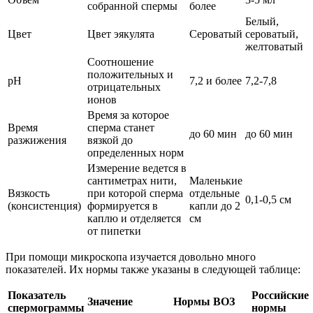
собранной спермы
более
Белый,
Цвет
Цвет эякулята
Сероватый
сероватый,
желтоватый
Соотношение
положительных и
рН
7,2 и более
7,2-7,8
отрицательных
ионов
Время за которое
Время
сперма станет
до 60 мин
до 60 мин
разжижения
вязкой до
определенных норм
Измерение ведется в
сантиметрах нити,
Маленькие
Вязкость
при которой сперма
отдельные
0,1-0,5 см
(консистенция)
формируется в
капли до 2
каплю и отделяется
см
от пипетки
При помощи микроскопа изучается довольно много
показателей. Их нормы также указаны в следующей таблице:
Показатель
Российские
Значение
Нормы ВОЗ
спермограммы
нормы