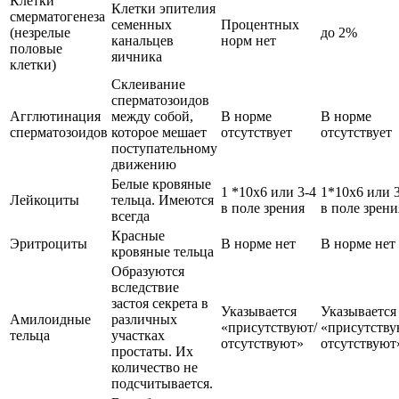
Клетки
Клетки эпителия
смерматогенеза
семенных
Процентных
(незрелые
до 2%
канальцев
норм нет
половые
яичника
клетки)
Склеивание
сперматозоидов
Агглютинация
между собой,
В норме
В норме
сперматозоидов
которое мешает
отсутствует
отсутствует
поступательному
движению
Белые кровяные
1 *10х6 или 3-4
1*10х6 или 
Лейкоциты
тельца. Имеются
в поле зрения
в поле зрени
всегда
Красные
Эритроциты
В норме нет
В норме нет
кровяные тельца
Образуются
вследствие
застоя секрета в
Указывается
Указывается
Амилоидные
различных
«присутствуют/
«присутству
тельца
участках
отсутствуют»
отсутствуют
простаты. Их
количество не
подсчитывается.