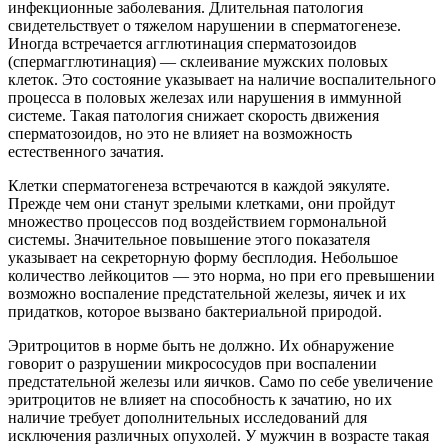
инфекционные заболевания. Длительная патология
свидетельствует о тяжелом нарушении в сперматогенезе.
Иногда встречается агглютинация сперматозоидов
(спермагглютинация) — склеивание мужских половых
клеток. Это состояние указывает на наличие воспалительного
процесса в половых железах или нарушения в иммунной
системе. Такая патология снижает скорость движения
сперматозоидов, но это не влияет на возможность
естественного зачатия.
Клетки сперматогенеза встречаются в каждой эякуляте.
Прежде чем они станут зрелыми клетками, они пройдут
множество процессов под воздействием гормональной
системы. Значительное повышение этого показателя
указывает на секреторную форму бесплодия. Небольшое
количество лейкоцитов — это норма, но при его превышении
возможно воспаление предстательной железы, яичек и их
придатков, которое вызвано бактериальной природой.
Эритроцитов в норме быть не должно. Их обнаружение
говорит о разрушении микрососудов при воспалении
предстательной железы или яичков. Само по себе увеличение
эритроцитов не влияет на способность к зачатию, но их
наличие требует дополнительных исследований для
исключения различных опухолей. У мужчин в возрасте такая