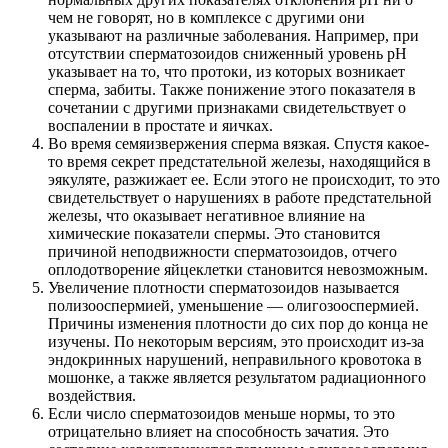
чем не говорят, но в комплексе с другими они
указывают на различные заболевания. Например, при
отсутствии сперматозоидов сниженный уровень рН
указывает на то, что протоки, из которых возникает
сперма, забиты. Также понижение этого показателя в
сочетании с другими признаками свидетельствует о
воспалении в простате и яичках.
Во время семяизвержения сперма вязкая. Спустя какое-
то время секрет предстательной железы, находящийся в
эякуляте, разжижает ее. Если этого не происходит, то это
свидетельствует о нарушениях в работе предстательной
железы, что оказывает негативное влияние на
химические показатели спермы. Это становится
причиной неподвижности сперматозоидов, отчего
оплодотворение яйцеклетки становится невозможным.
Увеличение плотности сперматозоидов называется
полизооспермией, уменьшение — олигозооспермией.
Причины изменения плотности до сих пор до конца не
изучены. По некоторым версиям, это происходит из-за
эндокринных нарушений, неправильного кровотока в
мошонке, а также является результатом радиационного
воздействия.
Если число сперматозоидов меньше нормы, то это
отрицательно влияет на способность зачатия. Это