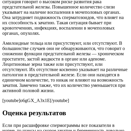
ситуация говорит о высоком риске развития рака
предстательной железы. Повышенное количество слизи
указывает на наличие воспаления в мочеполовых органах.
Она затрудняет подвижность сперматозоидов, что влияет на
их способность к зачатию. Такая ситуация бывает при
кровотечениях, инфекциях, воспалении в мочеполовых
органах, опухолях.
Амилоидные тельца или присутствуют, или отсутствуют. В
большинстве случаев они не обнаруживаются, что говорит о
снижении функции предстательной железы — хроническом
простатите, застой жидкости в органе или аденоме.
Лецитиновые зерна также или присутствуют, или
отсутствуют. Их отсутствие косвенно указывает на различные
патологии в предстательной железе. Если они находятся в
единичном количестве, то никак не влияют на возможность
зачатия. Замечено также, что их количество уменьшается при
активной половой жизни.
[youtube]o6gGX_A3x1E[/youtube]
Оценка результатов
Если при расшифровке спермограммы все показатели в
норме, то шансы на скорое зачатие и беременность довольно