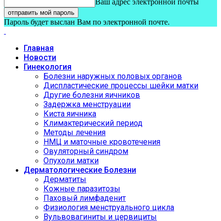
Ваш адрес электронной почты
Пароль будет выслан Вам по электронной почте.
Главная
Новости
Гинекология
Болезни наружных половых органов
Диспластические процессы шейки матки
Другие болезни яичников
Задержка менструации
Киста яичника
Климактерический период
Методы лечения
НМЦ и маточные кровотечения
Овуляторный синдром
Опухоли матки
Дерматологические Болезни
Дерматиты
Кожные паразитозы
Паховый лимфаденит
Физиология менструального цикла
Вульвовагиниты и цервициты