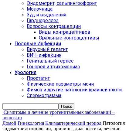
Эндометрит, сальпингоофорит
Молочница
Зуд и выделения
Гарднереллез
Вопросы контрацепции
Виды контрацептивов
Оральные контрацептивы
Половые Инфекции
Вирусный гепатит
ВИЧ-инфекция
Генитальный герпес
Гонорея и трихомониаз
Урология
Простатит
Физические параметры мочи
Фимоз и другие патологии крайней плоти
Спермограмма
Симптомы и лечение урогенитальных заболеваний –
noprost.ru
Домой
Гинекология
Климактерический период
Патология
эндометрия: нозологии, причины, диагностика, лечение