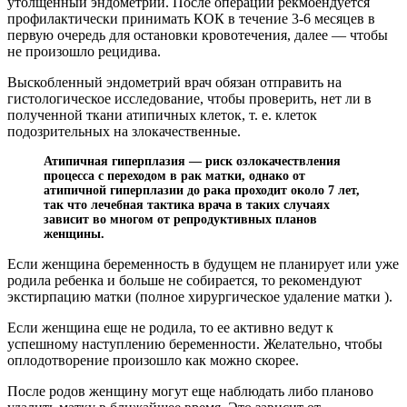
утолщенный эндометрий. После операции рекмоендуется
профилактически принимать КОК в течение 3-6 месяцев в
первую очередь для остановки кровотечения, далее — чтобы
не произошло рецидива.
Выскобленный эндометрий врач обязан отправить на
гистологическое исследование, чтобы проверить, нет ли в
полученной ткани атипичных клеток, т. е. клеток
подозрительных на злокачественные.
Атипичная гиперплазия — риск озлокачествления
процесса с переходом в рак матки, однако от
атипичной гиперплазии до рака проходит около 7 лет,
так что лечебная тактика врача в таких случаях
зависит во многом от репродуктивных планов
женщины.
Если женщина беременность в будущем не планирует или уже
родила ребенка и больше не собирается, то рекомендуют
экстирпацию матки (полное хирургическое удаление матки ).
Если женщина еще не родила, то ее активно ведут к
успешному наступлению беременности. Желательно, чтобы
оплодотворение произошло как можно скорее.
После родов женщину могут еще наблюдать либо планово