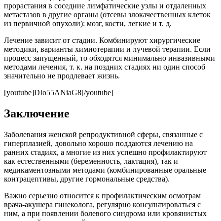
прорастания в соседние лимфатические узлы и отдаленных
метастазов в другие органы (отсевы злокачественных клеток
из первичной опухоли): мозг, кости, легкие и т. д.
Лечение зависит от стадии. Комбинируют хирургические
методики, варианты химиотерапии и лучевой терапии. Если
процесс запущенный, то обходятся минимально инвазивными
методами лечения, т. к. на поздних стадиях ни один способ
значительно не продлевает жизнь.
[youtube]DIo55ANiaG8[/youtube]
Заключение
Заболевания женской репродуктивной сферы, связанные с
гиперплазией, довольно хорошо поддаются лечению на
ранних стадиях, а многие из них успешно профилактируют
как естественными (беременность, лактация), так и
медикаментозными методами (комбинированные оральные
контрацептивы, другие гормональные средства).
Важно серьезно относится к профилактическим осмотрам
врача-акушера гинеколога, регулярно консультироваться с
ним, а при появлении болевого синдрома или кровянистых