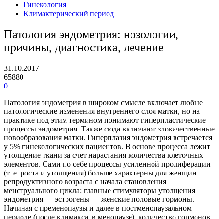
Гинекология
Климактерический период
Патология эндометрия: нозологии,
причины, диагностика, лечение
31.10.2017
65880
0
Патология эндометрия в широком смысле включает любые
патологические изменения внутреннего слоя матки, но на
практике под этим термином понимают гиперпластические
процессы эндометрия. Также сюда включают злокачественные
новообразования матки. Гиперплазия эндометрия встречается
у 5% гинекологических пациентов. В основе процесса лежит
утолщение ткани за счет нарастания количества клеточных
элементов. Сами по себе процессы усиленной пролиферации
(т. е. роста и утолщения) больше характерны для женщин
репродуктивного возраста с начала становления
менструального цикла: главные стимуляторы утолщения
эндометрия — эстрогены — женские половые гормоны.
Начиная с пременопаузы и далее в постменопаузальном
периоде (после климакса, в менопаузе), количество гормонов