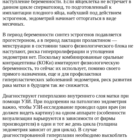
наступление беременности. Если яйцеклетка не встречает в
данном цикле сперматозоид, то подготовленный к
имплантации плодного яйца, набухший под действием
эстрогенов, эндометрий начинает отторгаться в виде
месячных.
В период беременности синтез эстрогенов подавляется
прогестероном, а в период лактации пролактином —
менструации в состоянии такого физиологического блока не
наступают, риска гиперпролиферации и утолщения
эндометрия нет. Поскольку комбинированные оральные
контрацептивы (КОКи) имитируют физиологическую
беременность, то сейчас их использует, помимо своего
прямого назначения, еще и для профилактики
гиперпластических заболеваний эндометрия, риск развития
рака матки в будущем так же снижается.
Диагностируют гиперплазию внутреннего слоя матки при
помощи УЗИ. При подозрении на патологию эндометрия
важно, чтобы УЗИ-исследование проводил один врач (он
должен видеть картину) на одном аппарате (особенности
визуализации варьируются в зависимости от фирмы
производителя) в один и тот же день цикла (толщина
эндометрия зависит от дня цикла). В случае
диагностированной гиперплазии необходимо выскоблить