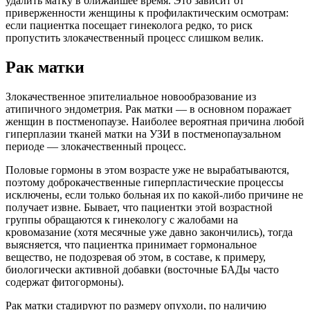
удалить матку в ближайшее время. Это зависит от
приверженности женщины к профилактическим осмотрам:
если пациентка посещает гинеколога редко, то риск
пропустить злокачественный процесс слишком велик.
Рак матки
Злокачественное эпителиальное новообразование из
атипичного эндометрия. Рак матки — в основном поражает
женщин в постменопаузе. Наиболее вероятная причина любой
гиперплазии тканей матки на УЗИ в постменопаузальном
периоде — злокачественный процесс.
Половые гормоны в этом возрасте уже не вырабатываются,
поэтому доброкачественные гиперпластические процессы
исключены, если только больная их по какой-либо причине не
получает извне. Бывает, что пациентки этой возрастной
группы обращаются к гинекологу с жалобами на
кровомазание (хотя месячные уже давно закончились), тогда
выясняется, что пациентка принимает гормональное
вещество, не подозревая об этом, в составе, к примеру,
биологически активной добавки (восточные БАДы часто
содержат фитогормоны).
Рак матки стадируют по размеру опухоли, по наличию