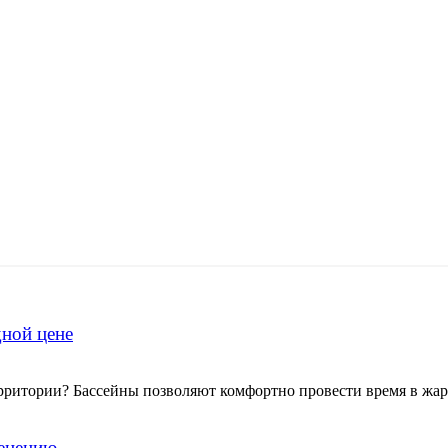
дной цене
ритории? Бассейны позволяют комфортно провести время в жаркое 
менению