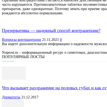
Оральные контрацептивы считаются наиболее действенным мет
часто нарушаются. Противозачаточные таблетки несовместимы 
препаратов, даже однократные. Поэтому зачать при приеме орал
рождаются абсолютно нормальными.
Презервативы — надежный способ контрацепции?
Вопросы контрацепции
21.11.2021
0
Вы ищете дополнительную информацию о надежности мужских п
Noprost.ru – информационный ресурс о симптомах, диагности
ПОПУЛЯРНЫЕ ПОСТЫ
Что вызывает раздражение на половых губах и как от
Дерматиты
21.12.2017