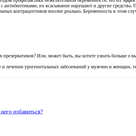
одом профилактики нежелательной беременности. Но их эффект
с антибиотиками, их всасывание нарушают и другие средства. 
ьных контрацептивов вполне реально. Беременность в этом случа
резервативов? Или, может быть, вы хотите узнать больше о вы
ке и лечении урогенитальных заболеваний у мужчин и женщин, 
 него избавиться?