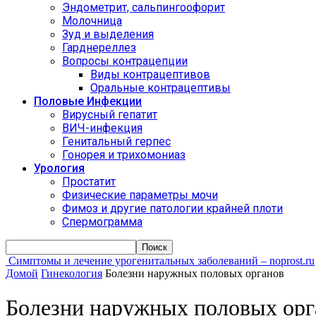
Эндометрит, сальпингоофорит
Молочница
Зуд и выделения
Гарднереллез
Вопросы контрацепции
Виды контрацептивов
Оральные контрацептивы
Половые Инфекции
Вирусный гепатит
ВИЧ-инфекция
Генитальный герпес
Гонорея и трихомониаз
Урология
Простатит
Физические параметры мочи
Фимоз и другие патологии крайней плоти
Спермограмма
Симптомы и лечение урогенитальных заболеваний – noprost.ru
Домой
Гинекология
Болезни наружных половых органов
Болезни наружных половых орг