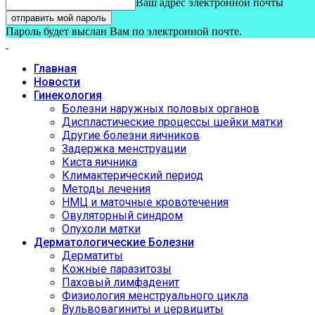
Ваш адрес электронной почты
Пароль будет выслан Вам по электронной почте.
Главная
Новости
Гинекология
Болезни наружных половых органов
Диспластические процессы шейки матки
Другие болезни яичников
Задержка менструации
Киста яичника
Климактерический период
Методы лечения
НМЦ и маточные кровотечения
Овуляторный синдром
Опухоли матки
Дерматологические Болезни
Дерматиты
Кожные паразитозы
Паховый лимфаденит
Физиология менструального цикла
Вульвовагиниты и цервициты