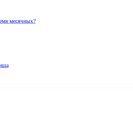
ремя месячных?
лища