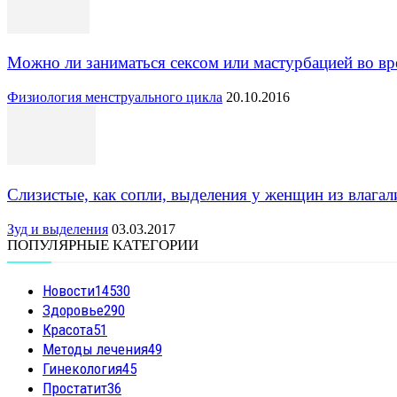
Можно ли заниматься сексом или мастурбацией во в
Физиология менструального цикла
20.10.2016
Слизистые, как сопли, выделения у женщин из влага
Зуд и выделения
03.03.2017
ПОПУЛЯРНЫЕ КАТЕГОРИИ
Новости
14530
Здоровье
290
Красота
51
Методы лечения
49
Гинекология
45
Простатит
36