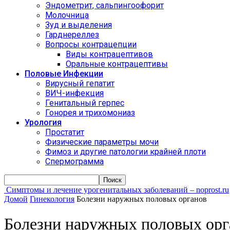
Эндометрит, сальпингоофорит
Молочница
Зуд и выделения
Гарднереллез
Вопросы контрацепции
Виды контрацептивов
Оральные контрацептивы
Половые Инфекции
Вирусный гепатит
ВИЧ-инфекция
Генитальный герпес
Гонорея и трихомониаз
Урология
Простатит
Физические параметры мочи
Фимоз и другие патологии крайней плоти
Спермограмма
Симптомы и лечение урогенитальных заболеваний – noprost.ru
Домой
Гинекология
Болезни наружных половых органов
Болезни наружных половых орг