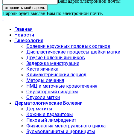
Ваш адрес электронной почты
Пароль будет выслан Вам по электронной почте.
Главная
Новости
Гинекология
Болезни наружных половых органов
Диспластические процессы шейки матки
Другие болезни яичников
Задержка менструации
Киста яичника
Климактерический период
Методы лечения
НМЦ и маточные кровотечения
Овуляторный синдром
Опухоли матки
Дерматологические Болезни
Дерматиты
Кожные паразитозы
Паховый лимфаденит
Физиология менструального цикла
Вульвовагиниты и цервициты