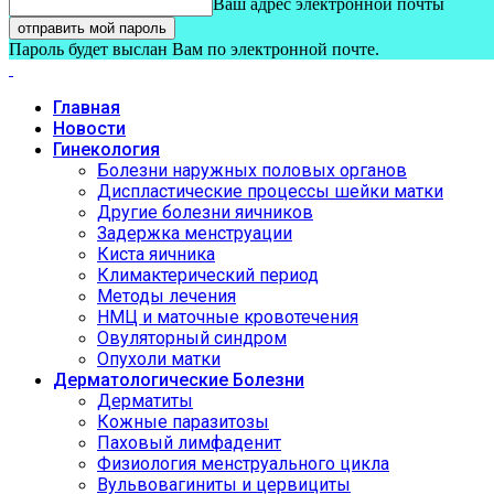
Ваш адрес электронной почты
Пароль будет выслан Вам по электронной почте.
Главная
Новости
Гинекология
Болезни наружных половых органов
Диспластические процессы шейки матки
Другие болезни яичников
Задержка менструации
Киста яичника
Климактерический период
Методы лечения
НМЦ и маточные кровотечения
Овуляторный синдром
Опухоли матки
Дерматологические Болезни
Дерматиты
Кожные паразитозы
Паховый лимфаденит
Физиология менструального цикла
Вульвовагиниты и цервициты