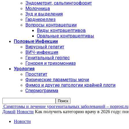
Эндометрит, сальпингоофорит
Молочница
Зуд и выделения
Гарднереллез
Вопросы контрацепции
Виды контрацептивов
Оральные контрацептивы
Половые Инфекции
Вирусный гепатит
ВИЧ-инфекция
Генитальный герпес
Гонорея и трихомониаз
Урология
Простатит
Физические параметры мочи
Фимоз и другие патологии крайней плоти
Спермограмма
Симптомы и лечение урогенитальных заболеваний – noprost.ru
Домой
Новости
Как получить категорию врачу в 2026 году: п
Новости