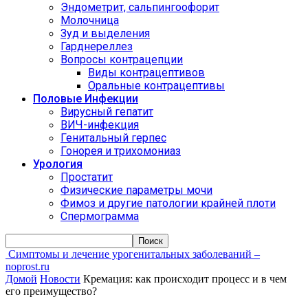
Эндометрит, сальпингоофорит
Молочница
Зуд и выделения
Гарднереллез
Вопросы контрацепции
Виды контрацептивов
Оральные контрацептивы
Половые Инфекции
Вирусный гепатит
ВИЧ-инфекция
Генитальный герпес
Гонорея и трихомониаз
Урология
Простатит
Физические параметры мочи
Фимоз и другие патологии крайней плоти
Спермограмма
Симптомы и лечение урогенитальных заболеваний –
noprost.ru
Домой
Новости
Кремация: как происходит процесс и в чем
его преимущество?