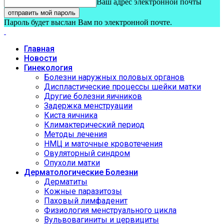
Ваш адрес электронной почты
Пароль будет выслан Вам по электронной почте.
Главная
Новости
Гинекология
Болезни наружных половых органов
Диспластические процессы шейки матки
Другие болезни яичников
Задержка менструации
Киста яичника
Климактерический период
Методы лечения
НМЦ и маточные кровотечения
Овуляторный синдром
Опухоли матки
Дерматологические Болезни
Дерматиты
Кожные паразитозы
Паховый лимфаденит
Физиология менструального цикла
Вульвовагиниты и цервициты