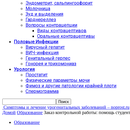
Эндометрит, сальпингоофорит
Молочница
Зуд и выделения
Гарднереллез
Вопросы контрацепции
Виды контрацептивов
Оральные контрацептивы
Половые Инфекции
Вирусный гепатит
ВИЧ-инфекция
Генитальный герпес
Гонорея и трихомониаз
Урология
Простатит
Физические параметры мочи
Фимоз и другие патологии крайней плоти
Спермограмма
Симптомы и лечение урогенитальных заболеваний – noprost.ru
Домой
Образование
Заказ контрольной работы: помощь студен
Образование