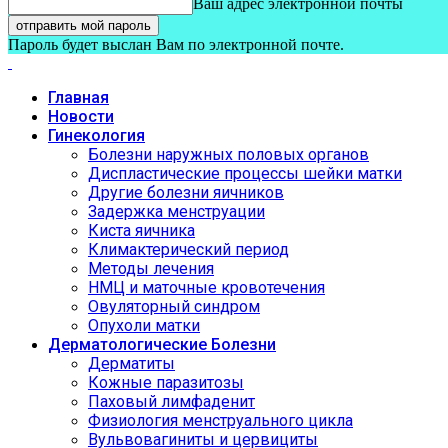
Ваш адрес электронной почты
Пароль будет выслан Вам по электронной почте.
Главная
Новости
Гинекология
Болезни наружных половых органов
Диспластические процессы шейки матки
Другие болезни яичников
Задержка менструации
Киста яичника
Климактерический период
Методы лечения
НМЦ и маточные кровотечения
Овуляторный синдром
Опухоли матки
Дерматологические Болезни
Дерматиты
Кожные паразитозы
Паховый лимфаденит
Физиология менструального цикла
Вульвовагиниты и цервициты