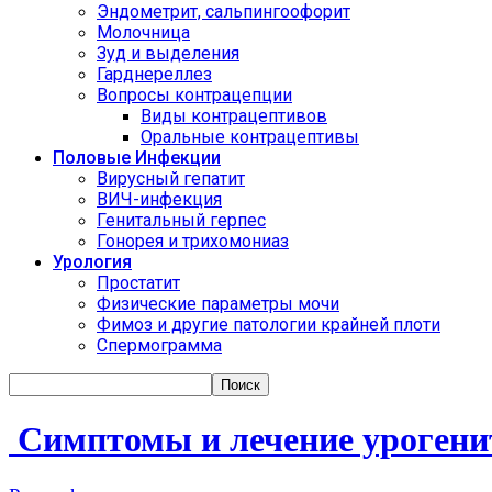
Эндометрит, сальпингоофорит
Молочница
Зуд и выделения
Гарднереллез
Вопросы контрацепции
Виды контрацептивов
Оральные контрацептивы
Половые Инфекции
Вирусный гепатит
ВИЧ-инфекция
Генитальный герпес
Гонорея и трихомониаз
Урология
Простатит
Физические параметры мочи
Фимоз и другие патологии крайней плоти
Спермограмма
Симптомы и лечение урогенит