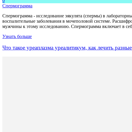
0
Спермограмма
Спермограмма - исследование эякулята (спермы) в лаборатор
воспалительные заболевания в мочеполовой системе. Расшифро
мужчины к этому исследованию. Спермограмма включает в себя
Узнать больше
Что такое уреаплазма уреалитикум, как лечить разн