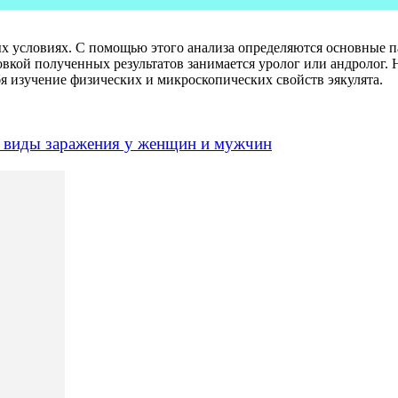
ных условиях. С помощью этого анализа определяются основные
вкой полученных результатов занимается уролог или андролог. 
 изучение физических и микроскопических свойств эякулята.
ые виды заражения у женщин и мужчин