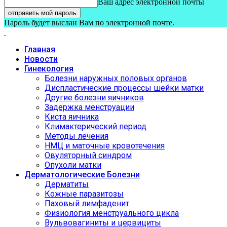
Ваш адрес электронной почты
Пароль будет выслан Вам по электронной почте.
Главная
Новости
Гинекология
Болезни наружных половых органов
Диспластические процессы шейки матки
Другие болезни яичников
Задержка менструации
Киста яичника
Климактерический период
Методы лечения
НМЦ и маточные кровотечения
Овуляторный синдром
Опухоли матки
Дерматологические Болезни
Дерматиты
Кожные паразитозы
Паховый лимфаденит
Физиология менструального цикла
Вульвовагиниты и цервициты