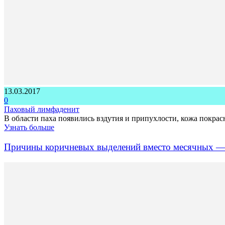
13.03.2017
0
Паховый лимфаденит
В области паха появились вздутия и припухлости, кожа покрас
Узнать больше
Причины коричневых выделений вместо месячных — е