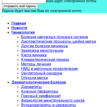
Ваш адрес электронной почты
Пароль будет выслан Вам по электронной почте.
Главная
Новости
Гинекология
Болезни наружных половых органов
Диспластические процессы шейки матки
Другие болезни яичников
Задержка менструации
Киста яичника
Климактерический период
Методы лечения
НМЦ и маточные кровотечения
Овуляторный синдром
Опухоли матки
Дерматологические Болезни
Дерматиты
Кожные паразитозы
Паховый лимфаденит
Физиология менструального цикла
Вульвовагиниты и цервициты