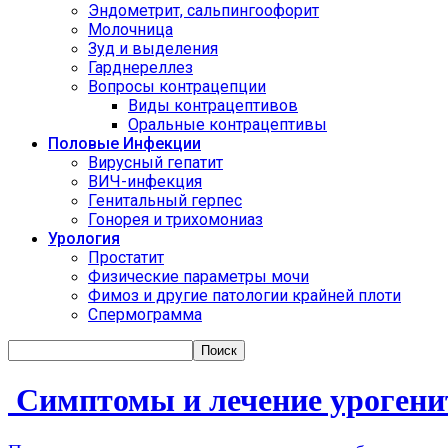
Эндометрит, сальпингоофорит
Молочница
Зуд и выделения
Гарднереллез
Вопросы контрацепции
Виды контрацептивов
Оральные контрацептивы
Половые Инфекции
Вирусный гепатит
ВИЧ-инфекция
Генитальный герпес
Гонорея и трихомониаз
Урология
Простатит
Физические параметры мочи
Фимоз и другие патологии крайней плоти
Спермограмма
Симптомы и лечение урогенит