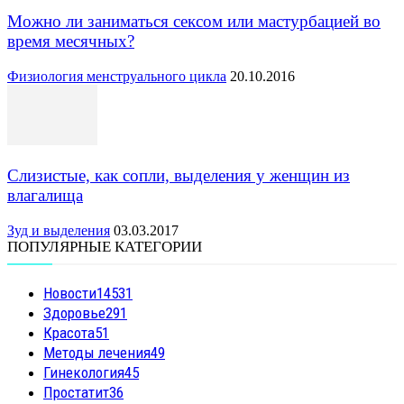
Можно ли заниматься сексом или мастурбацией во
время месячных?
Физиология менструального цикла
20.10.2016
Слизистые, как сопли, выделения у женщин из
влагалища
Зуд и выделения
03.03.2017
ПОПУЛЯРНЫЕ КАТЕГОРИИ
Новости
14531
Здоровье
291
Красота
51
Методы лечения
49
Гинекология
45
Простатит
36