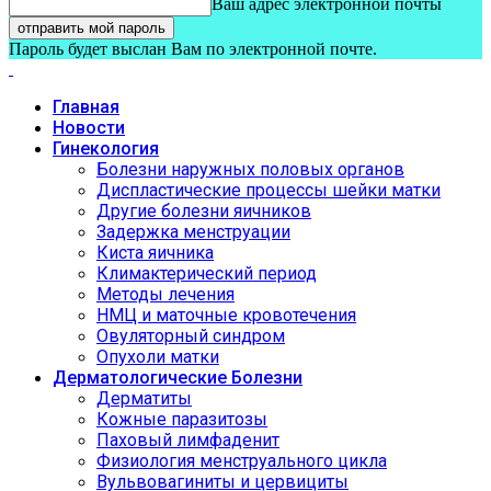
Ваш адрес электронной почты
Пароль будет выслан Вам по электронной почте.
Главная
Новости
Гинекология
Болезни наружных половых органов
Диспластические процессы шейки матки
Другие болезни яичников
Задержка менструации
Киста яичника
Климактерический период
Методы лечения
НМЦ и маточные кровотечения
Овуляторный синдром
Опухоли матки
Дерматологические Болезни
Дерматиты
Кожные паразитозы
Паховый лимфаденит
Физиология менструального цикла
Вульвовагиниты и цервициты