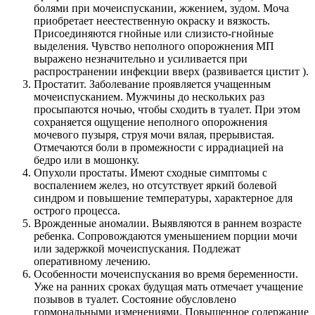
болями при мочеиспускании, жжением, зудом. Моча
приобретает неестественную окраску и вязкость.
Присоединяются гнойные или слизисто-гнойные
выделения. Чувство неполного опорожнения МП
выражено незначительно и усиливается при
распространении инфекции вверх (развивается цистит ).
Простатит. Заболевание проявляется учащенным
мочеиспусканием. Мужчины до нескольких раз
просыпаются ночью, чтобы сходить в туалет. При этом
сохраняется ощущение неполного опорожнения
мочевого пузыря, струя мочи вялая, прерывистая.
Отмечаются боли в промежности с иррадиацией на
бедро или в мошонку.
Опухоли простаты. Имеют сходные симптомы с
воспалением желез, но отсутствует яркий болевой
синдром и повышение температуры, характерное для
острого процесса.
Врожденные аномалии. Выявляются в раннем возрасте
ребенка. Сопровождаются уменьшением порции мочи
или задержкой мочеиспускания. Подлежат
оперативному лечению.
Особенности мочеиспускания во время беременности.
Уже на ранних сроках будущая мать отмечает учащение
позывов в туалет. Состояние обусловлено
гормональными изменениями. Повышенное содержание