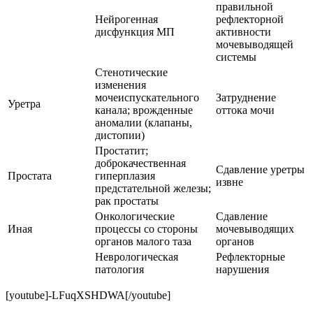
правильной
Нейрогенная
рефлекторной
дисфункция МП
активности
мочевыводящей
системы
Стенотические
изменения
мочеиспускательного
Затруднение
Уретра
канала; врожденные
оттока мочи
аномалии (клапаны,
дистопии)
Простатит;
доброкачественная
Сдавление уретры
Простата
гиперплазия
извне
предстательной железы;
рак простаты
Онкологические
Сдавление
Иная
процессы со стороны
мочевыводящих
органов малого таза
органов
Неврологическая
Рефлекторные
патология
нарушения
[youtube]-LFuqXSHDWA[/youtube]