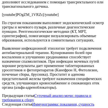
дополняют исследованием с помощью трансректального или
трансвагинального датчика.
[youtube]POgZM_1VRZc[/youtube]
По строгим показаниям выполняют эндоскопический осмотр
уретры и мочевого пузыря, различные диагностические
пункции. Рентгенологические методики (КТ, МРТ,
сцинтиграфия), помогающие визуализировать объемные
образования, используются в сомнительных ситуациях.
Выявление инфекционной этиологии требует подключения
антибактериальной терапии. Купированию болей при
воспалении и улучшению уродинамики способствует
назначение спазмолитиков. При инфекции мочевых путей
хорошие результаты дает применение таблетированных
уросептиков и фитопрепаратов (Канефрон Н, Фитолизин,
почечные сборы, брусника). Простатит и аденома
предстательной железы требуют назначения специфических
средств, улучшающих кровоснабжение и снижающих отек
органа (альфа-адреноблокаторы).
Предыдущая статья
Суточный анализ мочи: правила и
требования к сбору
Следующая статья
Иммунограмма: показания, сущность