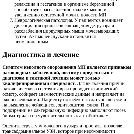
релаксина и гестагенов в организме беременной
способствует расслаблению гладких мышц и
увеличению остаточной мочи в полости МП.
Неврологическая патология. У пациентов возникает
диссоциация процессов сокращения детрузора и
расслабления циркулярных мышц мочевыводящих
путей. Акт мочеиспускания становится
неполноценным.
Диагностика и лечение
Симптом неполного опорожнения МП является признаком
разнородных заболеваний, поэтому определиться с
диагнозом и тактикой лечения может только
квалифицированный специалист.
Для выявления причин
патологического состояния врач проводит клинический
осмотр, собирает анамнестические данные и направляет на
ряд исследований. Пациенту потребуется сдать анализ мочи
на выявление лейкоцитов, эритроцитов, слизи. При
подозрении на бактериальную инфекцию выполняют посев
биоматериала на чувствительность к антибиотикам.
Оценить структуру мочевого пузыря и простаты позволяет
трансабдоминальное УЗИ, которое при необходимости