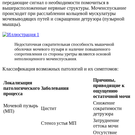
передающие сигнал о необходимости помочиться в
вышерасположенные нервные структуры. Мочеиспускание
происходит при расслаблении кольцевой мускулатуры
мочевыводящих путей и сокращении детрузора (пузырной
мышцы).
Недостаточная сократительная способность мышечной
оболочки мочевого пузыря и наличие повышенного
сопротивления со стороны уретры являются основой
неполноценного мочеиспускания.
Классификация возможных патологий и их симптомов:
Причины,
Локализация
приводящие к
патологического
Заболевания
ощущению
процесса
остаточной мочи
Снижение
Мочевой пузырь
Цистит
сократимости
(МП)
детрузора
Затруднение
Стеноз устья МП
оттока мочи
Отсутствие