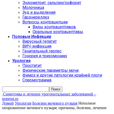
Эндометрит, сальпингоофорит
Молочница
Зуд и выделения
Гарднереллез
Вопросы контрацепции
Виды контрацептивов
Оральные контрацептивы
Половые Инфекции
Вирусный гепатит
ВИЧ-инфекция
Генитальный герпес
Гонорея и трихомониаз
Урология
Простатит
Физические параметры мочи
Фимоз и другие патологии крайней плоти
Спермограмма
Симптомы и лечение урогенитальных заболеваний –
noprost.ru
Домой
Урология
Болезни мочевого пузыря
Неполное
опорожнение мочевого пузыря: причины, болезни, лечение