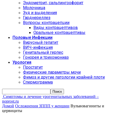
Эндометрит, сальпингоофорит
Молочница
Зуд и выделения
Гарднереллез
Вопросы контрацепции
Виды контрацептивов
Оральные контрацептивы
Половые Инфекции
Вирусный гепатит
ВИЧ-инфекция
Генитальный герпес
Гонорея и трихомониаз
Урология
Простатит
Физические параметры мочи
Фимоз и другие патологии крайней плоти
Спермограмма
Симптомы и лечение урогенитальных заболеваний –
noprost.ru
Домой
Осложнения ЗППП у женщин
Вульвовагиниты и
цервициты