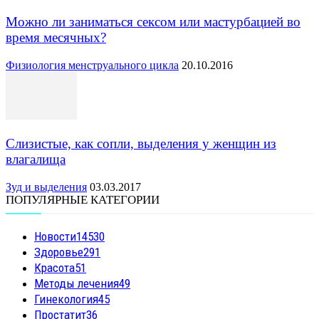
Можно ли заниматься сексом или мастурбацией во
время месячных?
Физиология менструального цикла
20.10.2016
Слизистые, как сопли, выделения у женщин из
влагалища
Зуд и выделения
03.03.2017
ПОПУЛЯРНЫЕ КАТЕГОРИИ
Новости
14530
Здоровье
291
Красота
51
Методы лечения
49
Гинекология
45
Простатит
36