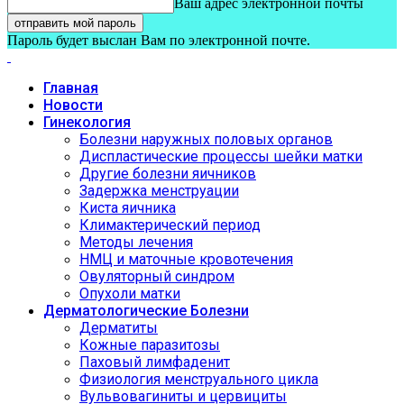
Ваш адрес электронной почты
Пароль будет выслан Вам по электронной почте.
Главная
Новости
Гинекология
Болезни наружных половых органов
Диспластические процессы шейки матки
Другие болезни яичников
Задержка менструации
Киста яичника
Климактерический период
Методы лечения
НМЦ и маточные кровотечения
Овуляторный синдром
Опухоли матки
Дерматологические Болезни
Дерматиты
Кожные паразитозы
Паховый лимфаденит
Физиология менструального цикла
Вульвовагиниты и цервициты