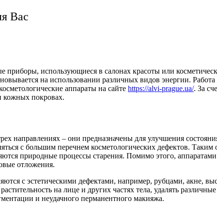
ля Вас
 приборы, использующиеся в салонах красоты или косметически
овывается на использовании различных видов энергии. Работа 
косметологические аппараты на сайте
https://alvi-prague.ua/
. За с
и кожных покровах.
ех направлениях – они предназначены для улучшения состояния
яться с большим перечнем косметологических дефектов. Таким о
яются природные процессы старения. Помимо этого, аппаратами
овые отложения.
яются с эстетическими дефектами, например, рубцами, акне, в
растительность на лице и других частях тела, удалять различны
игментации и неудачного перманентного макияжа.