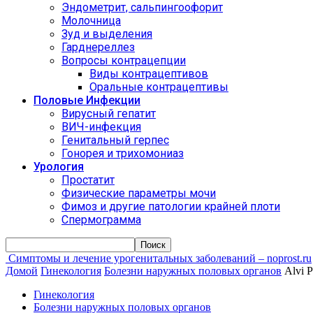
Эндометрит, сальпингоофорит
Молочница
Зуд и выделения
Гарднереллез
Вопросы контрацепции
Виды контрацептивов
Оральные контрацептивы
Половые Инфекции
Вирусный гепатит
ВИЧ-инфекция
Генитальный герпес
Гонорея и трихомониаз
Урология
Простатит
Физические параметры мочи
Фимоз и другие патологии крайней плоти
Спермограмма
Симптомы и лечение урогенитальных заболеваний – noprost.ru
Домой
Гинекология
Болезни наружных половых органов
Alvi 
Гинекология
Болезни наружных половых органов