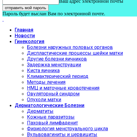
Ваш адрес электронной почты
Пароль будет выслан Вам по электронной почте.
Главная
Новости
Гинекология
Болезни наружных половых органов
Диспластические процессы шейки матки
Другие болезни яичников
Задержка менструации
Киста яичника
Климактерический период
Методы лечения
НМЦ и маточные кровотечения
Овуляторный синдром
Опухоли матки
Дерматологические Болезни
Дерматиты
Кожные паразитозы
Паховый лимфаденит
Физиология менструального цикла
Вульвовагиниты и цервициты