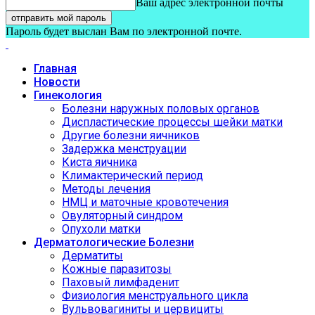
Ваш адрес электронной почты
Пароль будет выслан Вам по электронной почте.
Главная
Новости
Гинекология
Болезни наружных половых органов
Диспластические процессы шейки матки
Другие болезни яичников
Задержка менструации
Киста яичника
Климактерический период
Методы лечения
НМЦ и маточные кровотечения
Овуляторный синдром
Опухоли матки
Дерматологические Болезни
Дерматиты
Кожные паразитозы
Паховый лимфаденит
Физиология менструального цикла
Вульвовагиниты и цервициты