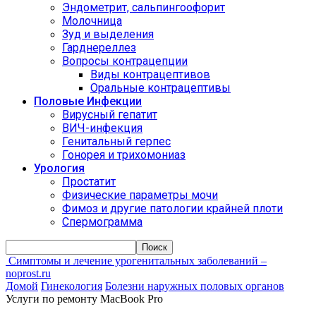
Эндометрит, сальпингоофорит
Молочница
Зуд и выделения
Гарднереллез
Вопросы контрацепции
Виды контрацептивов
Оральные контрацептивы
Половые Инфекции
Вирусный гепатит
ВИЧ-инфекция
Генитальный герпес
Гонорея и трихомониаз
Урология
Простатит
Физические параметры мочи
Фимоз и другие патологии крайней плоти
Спермограмма
Симптомы и лечение урогенитальных заболеваний –
noprost.ru
Домой
Гинекология
Болезни наружных половых органов
Услуги по ремонту MacBook Pro