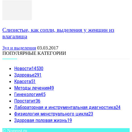
Слизистые, как сопли, выделения у женщин из
влагалища
Зуд и выделения
03.03.2017
ПОПУЛЯРНЫЕ КАТЕГОРИИ
Новости
14530
Здоровье
291
Красота
51
Методы лечения
49
Гинекология
45
Простатит
36
Лабораторная и инструментальная диагностика
24
Физиология менструального цикла
23
Здоровая половая жизнь
19
© Noprost.ru