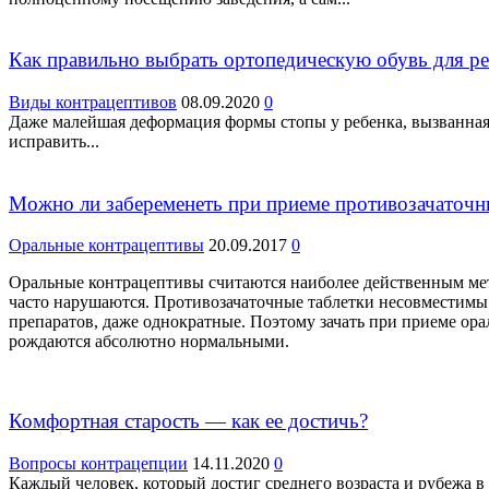
Как правильно выбрать ортопедическую обувь для ре
Виды контрацептивов
08.09.2020
0
Даже малейшая деформация формы стопы у ребенка, вызванная
исправить...
Можно ли забеременеть при приеме противозачаточн
Оральные контрацептивы
20.09.2017
0
Оральные контрацептивы считаются наиболее действенным мет
часто нарушаются. Противозачаточные таблетки несовместимы 
препаратов, даже однократные. Поэтому зачать при приеме орал
рождаются абсолютно нормальными.
Комфортная старость — как ее достичь?
Вопросы контрацепции
14.11.2020
0
Каждый человек, который достиг среднего возраста и рубежа в 4