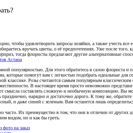
рать?
ию, чтобы удовлетворить запросы хозяйки, а также учесть все 
бираетесь вручать цветы, о её предпочтениях. Уже после того, 
юрприз, тогда флористы предлагают другие альтернативные спо
тов Астана
ной популярностью. Для этого обратитесь в салон флориста и п
и, которые помогут вам с легкостью подобрать идеальные для се
ной классике. Розы считаются самым популярным классическим 
жественности. В настоящее время просто невозможно представить
и нет смысла составлять сложную и необычную композицию. Вы мо
ть празднично, нарядно и достаточно дорого. К тому же, обратит
сный, и даже синий с зеленым. Вам останется лишь определитьс
но часто. Их преимущество в том, что они в отличии от других 
им видом, но и как бы греть.
 фото на заказ