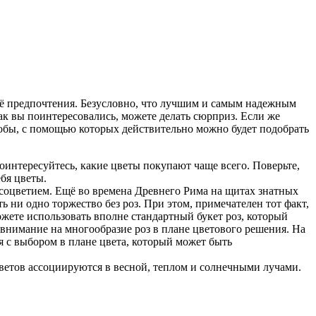
её предпочтения. Безусловно, что лучшим и самым надежным
как вы поинтересовались, можете делать сюрприз. Если же
собы, с помощью которых действительно можно будет подобрать
оинтересуйтесь, какие цветы покупают чаще всего. Поверьте,
бя цветы.
соцветием. Ещё во времена Древнего Рима на щитах знатных
 ни одно торжество без роз. При этом, примечателен тот факт,
жете использовать вполне стандартный букет роз, который
е внимание на многообразие роз в плане цветового решения. На
я с выбором в плане цвета, который может быть
цветов ассоциируются в весной, теплом и солнечными лучами.