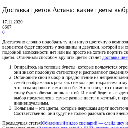
Доставка цветов Астана: какие цветы выб
17.11.2020
8667
0
Достаточно сложно подобрать ту или иную цветочную композиц
вариантом будет спросить у женщины и девушки, которой вы со
подобной возможности нет или вы просто не хотите портить с
цветы. Отличным способом вручить цветы станет
доставка цве
Опирайтесь на топовые букеты, которые пользуются огром
они знают подобную статистику и располагают сведениям
Остановите свой выбор и предпочтение на непревзойден
семей изображалась роза как символ аристократизма и му
что розы хороши и сами по себе. Это значит, что с ним
снизу будет обвязан лишь лентой. И такой будет выгляде
выбор представлены самые разные цвета: и желтый, и кра
индивидуальным.
Тюльпаны – это цветы, которые девушкам дарят достаточ
Соответственно, они будут не только радовать свои внешн
Предыдущая статья
Юбилейный видео сценарий — слайд шоу из