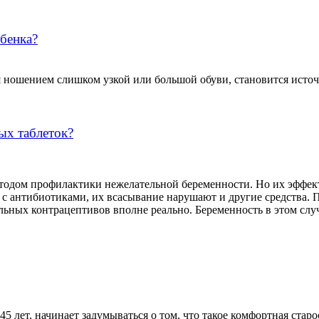
бенка?
 ношением слишком узкой или большой обуви, становится источ
ых таблеток?
одом профилактики нежелательной беременности. Но их эффект
с антибиотиками, их всасывание нарушают и другие средства. 
ьных контрацептивов вполне реально. Беременность в этом случа
5 лет, начинает задумываться о том, что такое комфортная старос