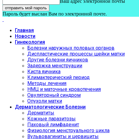
Ваш адрес электронной почты
Пароль будет выслан Вам по электронной почте.
Главная
Новости
Гинекология
Болезни наружных половых органов
Диспластические процессы шейки матки
Другие болезни яичников
Задержка менструации
Киста яичника
Климактерический период
Методы лечения
НМЦ и маточные кровотечения
Овуляторный синдром
Опухоли матки
Дерматологические Болезни
Дерматиты
Кожные паразитозы
Паховый лимфаденит
Физиология менструального цикла
Вульвовагиниты и цервициты