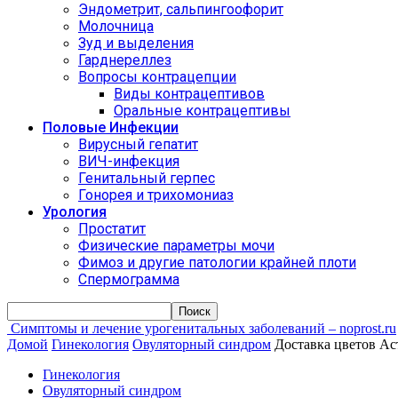
Эндометрит, сальпингоофорит
Молочница
Зуд и выделения
Гарднереллез
Вопросы контрацепции
Виды контрацептивов
Оральные контрацептивы
Половые Инфекции
Вирусный гепатит
ВИЧ-инфекция
Генитальный герпес
Гонорея и трихомониаз
Урология
Простатит
Физические параметры мочи
Фимоз и другие патологии крайней плоти
Спермограмма
Симптомы и лечение урогенитальных заболеваний – noprost.ru
Домой
Гинекология
Овуляторный синдром
Доставка цветов Ас
Гинекология
Овуляторный синдром