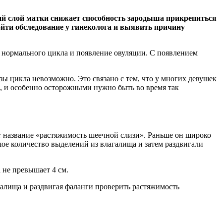
нний слой матки снижает способность зародыша прикрепиться
йти обследование у гинеколога и выявить причину
е нормального цикла и появление овуляции. С появлением
ы цикла невозможно. Это связано с тем, что у многих девушек
ть, и особенно осторожными нужно быть во время так
т название «растяжимость шеечной слизи». Раньше он широко
ое количество выделений из влагалища и затем раздвигали
 не превышает 4 см.
галища и раздвигая фаланги проверить растяжимость