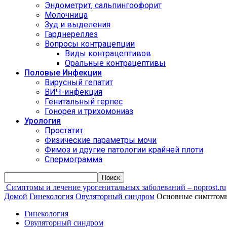
Эндометрит, сальпингоофорит
Молочница
Зуд и выделения
Гарднереллез
Вопросы контрацепции
Виды контрацептивов
Оральные контрацептивы
Половые Инфекции
Вирусный гепатит
ВИЧ-инфекция
Генитальный герпес
Гонорея и трихомониаз
Урология
Простатит
Физические параметры мочи
Фимоз и другие патологии крайней плоти
Спермограмма
Симптомы и лечение урогенитальных заболеваний – noprost.ru
Домой
Гинекология
Овуляторный синдром
Основные симптомы
Гинекология
Овуляторный синдром