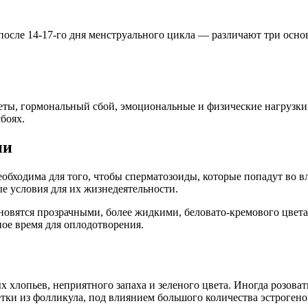
 после 14-17-го дня менструального цикла — различают три осно
иеты, гормональный сбой, эмоциональные и физические нагрузки
боях.
ии
ходима для того, чтобы сперматозоиды, которые попадут во вл
ые условия для их жизнедеятельности.
овятся прозрачными, более жидкими, беловато-кремового цвета
ное время для оплодотворения.
хлопьев, неприятного запаха и зеленого цвета. Иногда розоват
етки из фолликула, под влиянием большого количества эстрогено