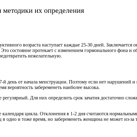
 методики их определения
ктивного возраста наступает каждые 25-30 дней. Заключается о
 Это состояние протекает с изменением гормонального фона и 
редотвратить нежелательную.
й день от начала менструации. Поэтому если нет нарушений и м
ремя вероятность забеременеть наиболее высока.
е регулярный. Для них определить срок зачатия достаточно сло
календаря цикла. Отклонения в 1-2 дня считаются нормальными
в одно и тоже время, но забеременеть женщина не может из-за т