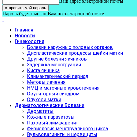
Ваш адрес электронной почты
Пароль будет выслан Вам по электронной почте.
Главная
Новости
Гинекология
Болезни наружных половых органов
Диспластические процессы шейки матки
Другие болезни яичников
Задержка менструации
Киста яичника
Климактерический период
Методы лечения
НМЦ и маточные кровотечения
Овуляторный синдром
Опухоли матки
Дерматологические Болезни
Дерматиты
Кожные паразитозы
Паховый лимфаденит
Физиология менструального цикла
Вульвовагиниты и цервициты