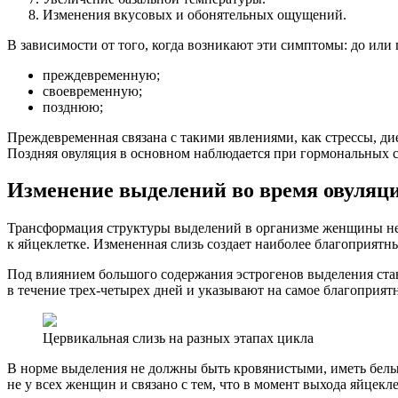
Изменения вкусовых и обонятельных ощущений.
В зависимости от того, когда возникают эти симптомы: до или
преждевременную;
своевременную;
позднюю;
Преждевременная связана с такими явлениями, как стрессы, д
Поздняя овуляция в основном наблюдается при гормональных с
Изменение выделений во время овуляц
Трансформация структуры выделений в организме женщины необ
к яйцеклетке. Измененная слизь создает наиболее благоприятн
Под влиянием большого содержания эстрогенов выделения стан
в течение трех-четырех дней и указывают на самое благоприят
Цервикальная слизь на разных этапах цикла
В норме выделения не должны быть кровянистыми, иметь белых 
не у всех женщин и связано с тем, что в момент выхода яйцекл