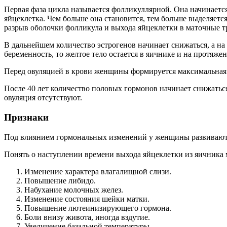
Первая фаза цикла называется фолликуллярной. Она начинается
яйцеклетка. Чем больше она становится, тем больше выделяет
разрыв оболочки фолликула и выхода яйцеклетки в маточные т
В дальнейшем количество эстрогенов начинает снижаться, а на
беременность, то желтое тело остается в яичнике и на протяже
Перед овуляцией в крови женщины формируется максимальная к
После 40 лет количество половых гормонов начинает снижатьс
овуляция отсутствуют.
Признаки
Под влиянием гормональных изменений у женщины развивают
Понять о наступлении времени выхода яйцеклетки из яичника
Изменение характера влагалищной слизи.
Повышение либидо.
Набухание молочных желез.
Изменение состояния шейки матки.
Повышение лютеинизирующего гормона.
Боли внизу живота, иногда вздутие.
Увеличение базальной температуры.