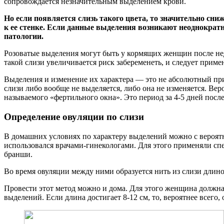
сопровождается незначительным выделением крови.
Но если появляется слизь такого цвета, то значительно сн
к ее стенке.
Если данные выделения возникают неоднократно
патологии.
Розоватые выделения могут быть у кормящих женщин после нед
такой слизи увеличивается риск забеременеть, и следует прим
Выделения и изменение их характера — это не абсолютный приз
слизи либо вообще не выделяется, либо она не изменяется. Вер
называемого «фертильного окна». Это период за 4-5 дней после
Определение овуляции по слизи
В домашних условиях по характеру выделений можно с вероят
использовался врачами-гинекологами. Для этого применяли с
бранши.
Во время овуляции между ними образуется нить из слизи длиной
Провести этот метод можно и дома. Для этого женщина должна
выделений. Если длина достигает 8-12 см, то, вероятнее всего,