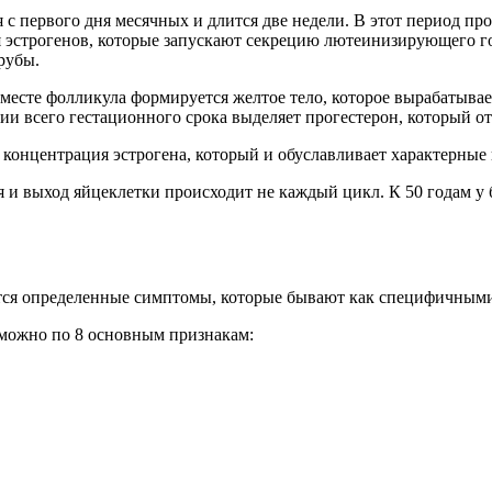
 с первого дня месячных и длится две недели. В этот период пр
ся эстрогенов, которые запускают секрецию лютеинизирующего 
рубы.
 месте фолликула формируется желтое тело, которое вырабатыва
нии всего гестационного срока выделяет прогестерон, который о
онцентрация эстрогена, который и обуславливает характерные 
я и выход яйцеклетки происходит не каждый цикл. К 50 годам 
ся определенные симптомы, которые бывают как специфичными
 можно по 8 основным признакам: