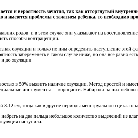
ижается и вероятность зачатия, так как отторгнутый внутре
 и имеются проблемы с зачатием ребенка, то необходимо про
авних родов, и в этом случае они указывают на восстановлени
енять способы контрацепции.
нак овуляции и только по ним определить наступление этой фаз
оятность забеременеть в таком случае ниже, но она все равно ес
 и до овуляции.
ностью в 50% выявить наличие овуляции. Метод простой и имее
пециальные инструменты — корнцанги. Набирали на них небольш
 8-12 см, тогда как в другие периоды менструального цикла она
 набрать на два пальца небольшое количество выделений из вла
 овуляция наступила.